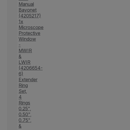
Manual
Bayonet
(4205217)
1x
Microscope
Protective
Window
-
MWIR
&
LWIR
(4206654-
6)
Extender
Ring
Set,
4
Rings
0.25",
0.50",
0.75",
&