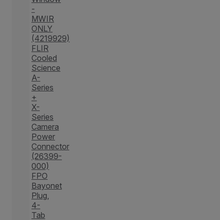
-
MWIR
ONLY
(4219929)
FLIR
Cooled
Science
A-
Series
+
X-
Series
Camera
Power
Connector
(26399-
000)
FPO
Bayonet
Plug,
4-
Tab