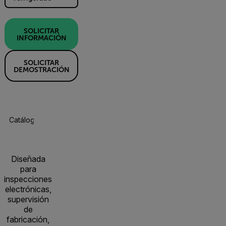
SOLICITAR
INFORMACIÓN
SOLICITAR
DEMOSTRACIÓN
Catálogo De Productos
Especificaciones
Accesorios
R
Diseñada
para
inspecciones
electrónicas,
supervisión
de
fabricación,