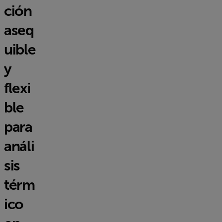
ción
aseq
uible
y
flexi
ble
para
análi
sis
térm
ico