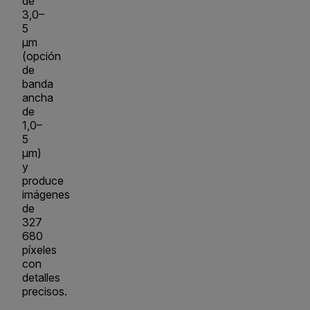
de
3,0–
5
µm
(opción
de
banda
ancha
de
1,0–
5
µm)
y
produce
imágenes
de
327
680
píxeles
con
detalles
precisos.