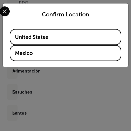
FPO
Select your preferred country and language from the options 
Bayonet
Confirm Location
(4142249)
Available Locations
United States
Adaptadores
de
cable
Mexico
Alimentación
Estuches
Lentes