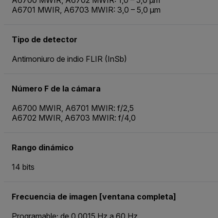
A6700 MWIR, A6702 MWIR: 1,0 – 5,0 µm
A6701 MWIR, A6703 MWIR: 3,0 – 5,0 µm
Tipo de detector
Antimoniuro de indio FLIR (InSb)
Número F de la cámara
A6700 MWIR, A6701 MWIR: f/2,5
A6702 MWIR, A6703 MWIR: f/4,0
Rango dinámico
14 bits
Frecuencia de imagen [ventana completa]
Programable; de 0,0015 Hz a 60 Hz