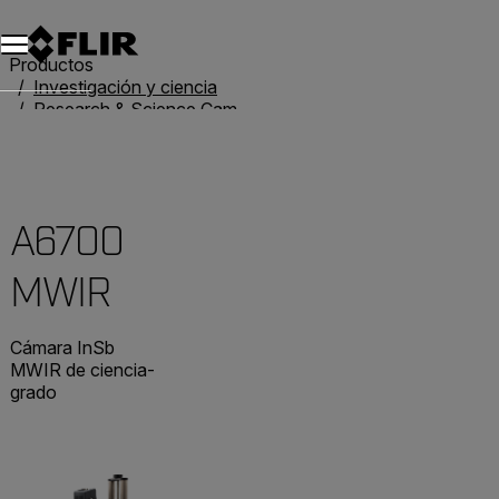
Productos
Investigación y ciencia
Research & Science Cameras
A6700 MWIR
A6700
MWIR
Cámara InSb
MWIR de ciencia-
grado