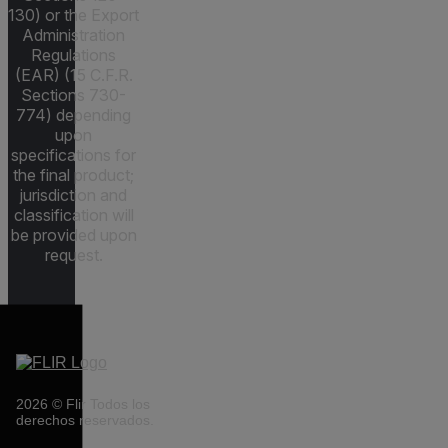
130) or the Export
Administration
Regulations
(EAR) (15 C.F.R.
Sections 730-
774) depending
upon
specifications for
the final product;
jurisdiction and
classification will
be provided upon
request.
2026 © Flir Todos los
derechos reservados.