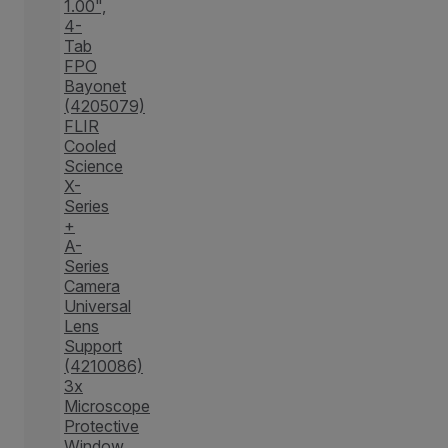
1.00",
4-
Tab
FPO
Bayonet
(4205079)
FLIR
Cooled
Science
X-
Series
+
A-
Series
Camera
Universal
Lens
Support
(4210086)
3x
Microscope
Protective
Window