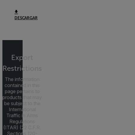
DESCARGAR
Export
Restrictions
The information
contained in this
page pertains to
products that may
be subject to the
International
Traffic in Arms
Regulations
(ITAR) (22 C.F.R.
Sections 120-