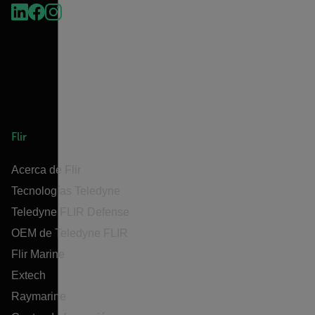
Flir
Acerca de Flir
Tecnologías Teledyne
Teledyne FLIR Defense
OEM de Teledyne FLIR
Flir Marine
Extech
Raymarine