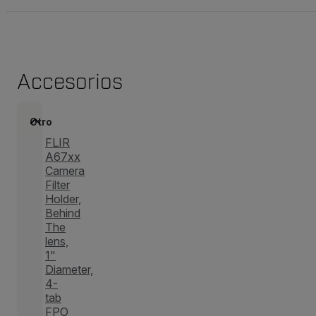
Accesorios
Otro
FLIR
A67xx
Camera
Filter
Holder,
Behind
The
lens,
1"
Diameter,
4-
tab
FPO