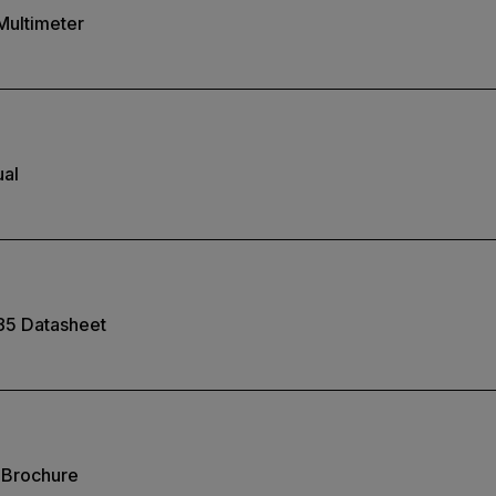
 Multimeter
al
5 Datasheet
r Brochure