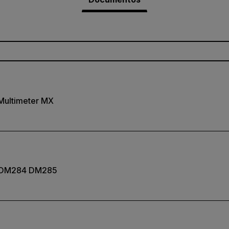
 Multimeter MX
e DM284 DM285