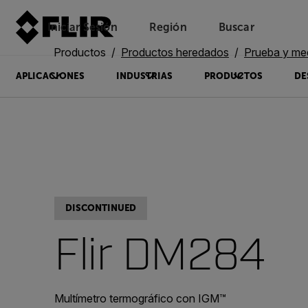
Iniciar Sesión
Región
Buscar
Productos
Productos heredados
Prueba y me
APLICACIONES
INDUSTRIAS
PRODUCTOS
DE
DISCONTINUED
Flir DM284
Multímetro termográfico con IGM™