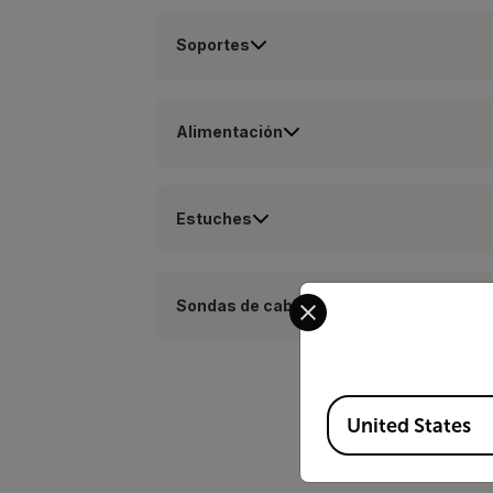
Soportes
Alimentación
Estuches
Select your preferred co
Sondas de cables de prueba
Available Locations
United States