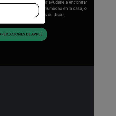
uías de inspección
para ayudarle a encontrar
miento y acumulación de humedad en la casa, o
ces con asientos, frenos de disco,
dores.
APLICACIONES DE APPLE