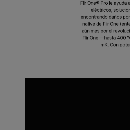
Flir One® Pro le ayuda 
eléctricos, soluc
encontrando daños por a
nativa de Flir One (an
aún más por el revoluc
Flir One —hasta 400 °
mK. Con poten