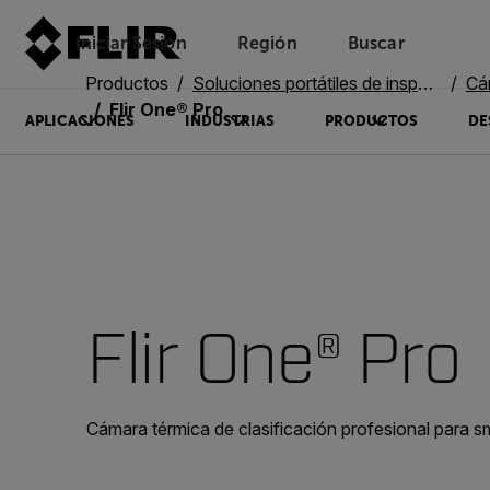
Iniciar Sesión
Región
Buscar
Productos
Soluciones portátiles de inspección
Cá
Flir One® Pro
APLICACIONES
INDUSTRIAS
PRODUCTOS
DE
Flir One® Pro
Cámara térmica de clasificación profesional para 