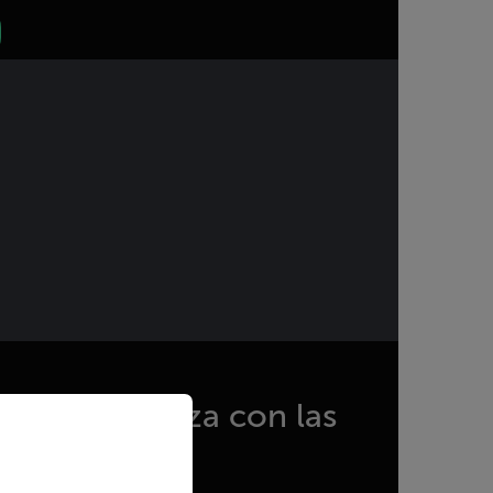
priate version of our website.
 con confianza con las
ción