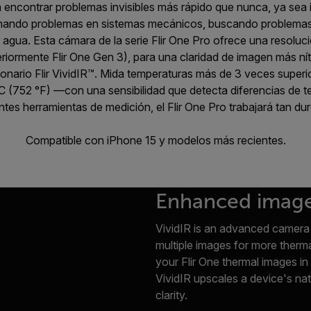
a encontrar problemas invisibles más rápido que nunca, ya se
ionando problemas en sistemas mecánicos, buscando problemas
gua. Esta cámara de la serie Flir One Pro ofrece una resoluci
teriormente Flir One Gen 3), para una claridad de imagen más ní
ionario Flir VividIR™. Mida temperaturas más de 3 veces superi
C (752 °F) —con una sensibilidad que detecta diferencias de 
tes herramientas de medición, el Flir One Pro trabajará tan du
Compatible con iPhone 15 y modelos más recientes.
Enhanced image 
VividIR is an advanced camera 
multiple images for more therm
your Flir One thermal images in 
VividIR upscales a device's nati
clarity.