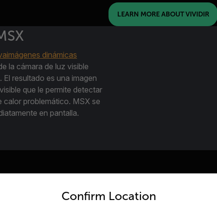
LEARN MORE ABOUT VIVIDIR
 MSX
ivaimágenes dinámicas
e la cámara de luz visible
l. El resultado es una imagen
 visible que le permite detectar
e calor problemático. MSX se
diatamente en pantalla.
untry and language from the options below to access the appro
Utilice su borde
Confirm Location
guías de inspec