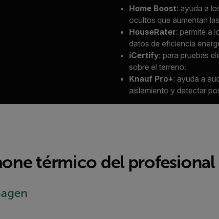
Home Boost
: ayuda a lo
ocultos que aumentan las
HouseRater
: permite a 
datos de eficiencia energ
iCertify
: para pruebas e
sobre el terreno.
Knauf Pro+
: ayuda a aud
aislamiento y detectar po
ne térmico del profesional
imagen