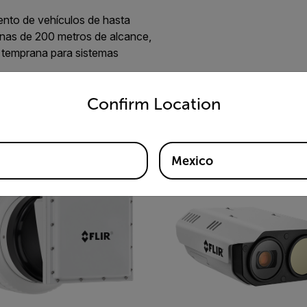
ento de vehículos de hasta
nas de 200 metros de alcance,
 temprana para sistemas
untry and language from the options below to access the appro
Confirm Location
Mexico