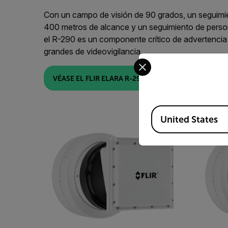
Con un campo de visión de 90 grados, un seguimi
400 metros de alcance y un seguimiento de perso
el R-290 es un componente crítico de advertencia
grandes de videovigilancia.
Select your preferred co
VÉASE EL FLIR ELARA R-290
Available Locations
United States