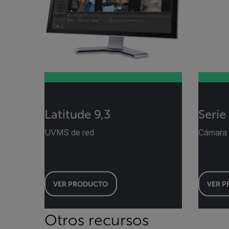
Latitude 9,3
Serie
UVMS de red
Cámara 
VER PRODUCTO
VER 
Otros recursos