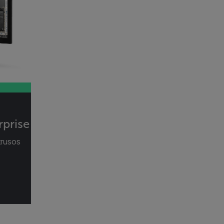
prise
trusos