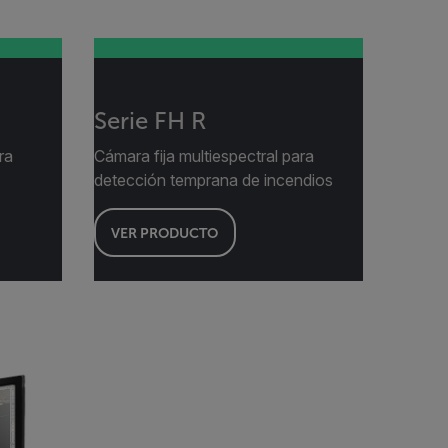
Serie FH R
ra
Cámara fija multiespectral para
detección temprana de incendios
VER PRODUCTO