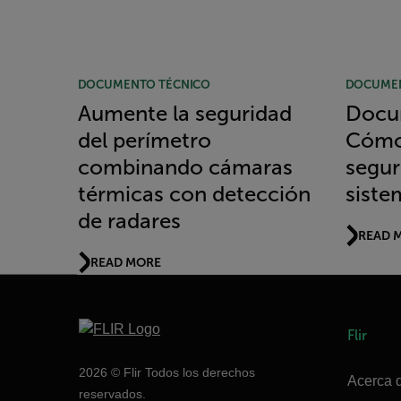
DOCUMENTO TÉCNICO
DOCUMEN
Aumente la seguridad
Docu
del perímetro
Cómo 
combinando cámaras
segur
térmicas con detección
siste
de radares
READ 
READ MORE
Flir
2026 © Flir Todos los derechos
Acerca d
reservados.