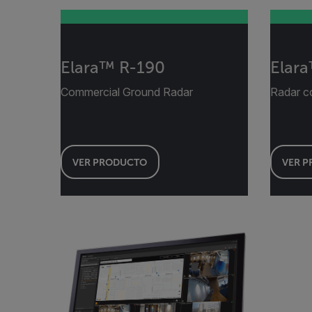
Elara™ R-190
Elar
Commercial Ground Radar
Radar co
VER PRODUCTO
VER 