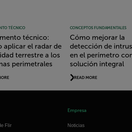
TO TÉCNICO
CONCEPTOS FUNDAMENTALES
mento técnico:
Cómo mejorar la
aplicar el radar de
detección de intru
idad terrestre a los
en el perímetro co
mas perimetrales
solución integral
MORE
READ MORE
Empresa
e Flir
Noticias