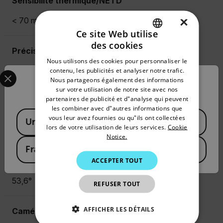
Sensibilité thermique/NETD
×
< 70 mK
Ce site Web utilise
des cookies
ENGLISH
Précision
Nous utilisons des cookies pour personnaliser le
GERMAN
Select your preferred country and language from the options 
0 à 100 ºC (32 à 212 ºF) :
contenu, les publicités et analyser notre trafic.
Nous partageons également des informations
±3 ºC (±5,5 ºF) ; 100 à
Confirm Location
FRENCH
sur votre utilisation de notre site avec nos
300 °C (212 à 572 °F) : ±3 %
partenaires de publicité et d"analyse qui peuvent
[temp. ambiante 15 à 35 ºC
SPANISH
les combiner avec d"autres informations que
(59 à 95 ºF) et température de
Available Locations
PORTUGUESE
vous leur avez fournies ou qu"ils ont collectées
l’objet supérieure à 0 ºC
United States
lors de votre utilisation de leurs services.
Cookie
(32 ºF)]
ITALIAN
Notice.
France
KOREAN
Champ de vision (CdV)
ACCEPTER TOUT
JAPANESE
53,6°
REFUSER TOUT
CHINESE
AFFICHER LES DÉTAILS
Caméra numérique