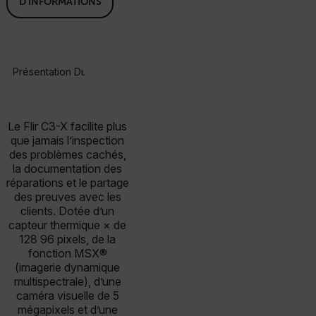
D’INFORMATIONS
Présentation Du Produit
Spécifications
Accessoires
Re
BUY NOW
Le Flir C3-X facilite plus
que jamais l’inspection
des problèmes cachés,
la documentation des
réparations et le partage
des preuves avec les
clients. Dotée d’un
capteur thermique × de
128 96 pixels, de la
fonction MSX®
(imagerie dynamique
multispectrale), d’une
caméra visuelle de 5
mégapixels et d’une