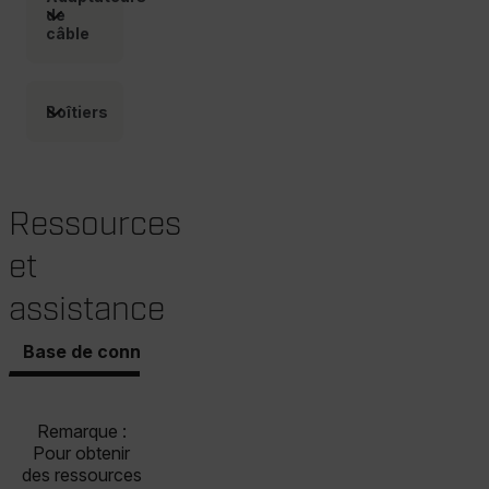
de
câble
OpenIdConnect.nonce.
[abcdefghijklmnopqrstuvwxyzABCDEFGHIJKLMNOPQRSTUVWXYZ0
Boîtiers
Asset_Gate_Form_[abcdefghijklmnopqrstuvwxyzABCDEFGHIJ
{1-60}
Language
Ressources
et
assistance
Base de connaissances
Documents
Logiciel et f
customer_id
Remarque :
Pour obtenir
des ressources
.AspNetCore.Correlation.[-