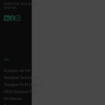
2026© Flir Tous droits
atgRecVisitorId
réservés.
UserGlobalization
X-Oracle-BMC-LBS-Route
Flir
EPiServer_Commerce_AnonymousId
À propos de Flir
Teledyne Technologies
Teledyne FLIR Defense
OEM Teledyne FLIR
Flir Marine