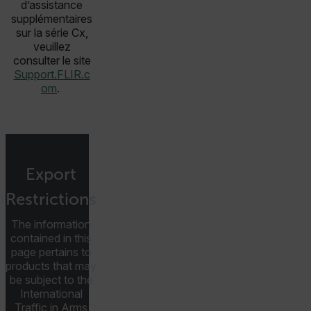
abcdefghijklmnopqrstuvwxyzABCDEFGHIJKLMNOPQRSTUVWXYZ_
d’assistance
supplémentaires
sur la série Cx,
veuillez
consulter le site
.AspNetCore.OpenIdConnect.Nonce.[-
Support.FLIR.c
abcdefghijklmnopqrstuvwxyzABCDEFGHIJKLMNOPQRSTUVWXYZ_
om
.
FPID
atgRecSessionId
Export
Restrictions
ARRAffinitySameSite
The information
contained in this
page pertains to
products that may
E3SessionID
be subject to the
International
Traffic in Arms