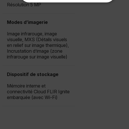
Résolution 5 MP
STRICTEMENT NÉCESSAIRES
PERFORMANCE
CIBLAGE
Modes d’imagerie
FONCTIONNALITÉ
Image infrarouge, image
visuelle, MXS (Détails visuels
en relief sur image thermique),
Incrustation d’image (zone
infrarouge sur image visuelle)
Strictement nécessaires
Performance
Ciblage
Fonctionnalité
Dispositif de stockage
Les cookies strictement nécessaires habilitent des
fonctionnalités de base du site Web telles que la
Mémoire interne et
connexion des utilisateurs et la gestion des
connectivité Cloud FLIR Ignite
comptes. Le site Web ne peut pas être utilisé
correctement sans les cookies strictement
embarquée (avec Wi-Fi)
nécessaires.
Nom
cart_products_oids