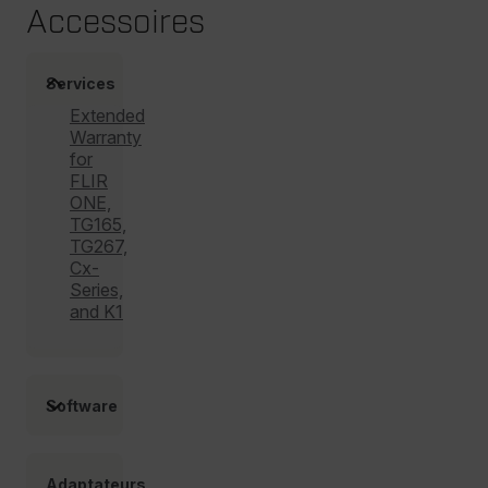
cart_products_skus
Accessoires
cashrun_session_id
Services
Extended
cashrun_site_id
Warranty
for
FLIR
ONE,
TG165,
CS_FPC
TG267,
Cx-
Politique de confidentialité de
Series,
Google
and K1
customizerChangeKey
sf_territory
x-ms-cpim-cache|[-abcdefghijklmnopqrstuvwxyz_0123456789]{2
Software
__epiXSRF
Adaptateurs