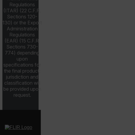
tdfdomain
Regulations
(ITAR) (22 C.F.R.
Sections 120-
.AspNetCore.Antiforgery.VyLW6ORzMgk
130) or the Export
Administration
Regulations
(EAR) (15 C.F.R.
Sections 730-
774) depending
FPLC
upon
specifications for
the final product;
jurisdiction and
classification will
be provided upon
request.
__cf_bm
atgRecSessionId