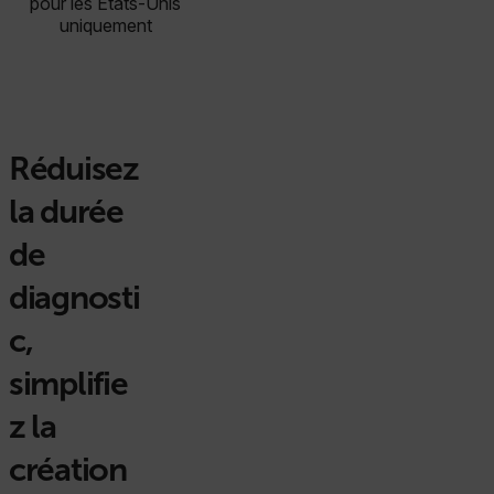
pour les États-Unis
uniquement
Réduisez
la durée
de
diagnosti
c,
simplifie
z la
création