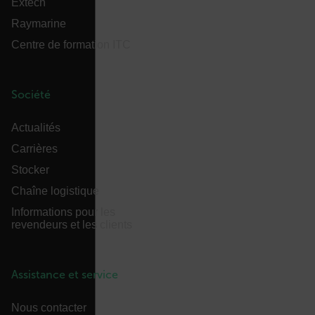
Extech
__cf_bm
Raymarine
Centre de formation ITC
tdflang
Société
CookieScriptConsent
Actualités
Carrières
Stocker
Chaîne logistique
__cf_bm
Informations pour les
revendeurs et les clients
xdVisitorId
Assistance et service
Nous contacter