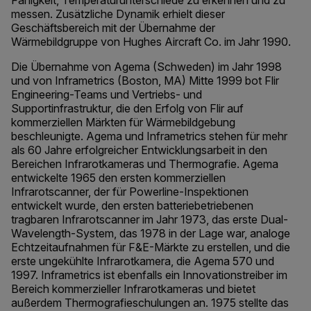
Fähigkeit, Temperaturunterschiede zu erkennen und zu
messen. Zusätzliche Dynamik erhielt dieser
Geschäftsbereich mit der Übernahme der
Wärmebildgruppe von Hughes Aircraft Co. im Jahr 1990.
Die Übernahme von Agema (Schweden) im Jahr 1998
und von Inframetrics (Boston, MA) Mitte 1999 bot Flir
Engineering-Teams und Vertriebs- und
Supportinfrastruktur, die den Erfolg von Flir auf
kommerziellen Märkten für Wärmebildgebung
beschleunigte. Agema und Inframetrics stehen für mehr
als 60 Jahre erfolgreicher Entwicklungsarbeit in den
Bereichen Infrarotkameras und Thermografie. Agema
entwickelte 1965 den ersten kommerziellen
Infrarotscanner, der für Powerline-Inspektionen
entwickelt wurde, den ersten batteriebetriebenen
tragbaren Infrarotscanner im Jahr 1973, das erste Dual-
Wavelength-System, das 1978 in der Lage war, analoge
Echtzeitaufnahmen für F&E-Märkte zu erstellen, und die
erste ungekühlte Infrarotkamera, die Agema 570 und
1997. Inframetrics ist ebenfalls ein Innovationstreiber im
Bereich kommerzieller Infrarotkameras und bietet
außerdem Thermografieschulungen an. 1975 stellte das