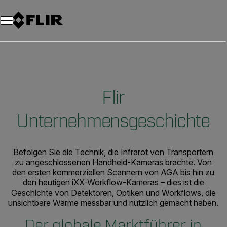
Unread messages
Modell
Entfernen
Elemente
Element
In den Warenkorb
Im Warenkorb
Flir
Unternehmensgeschichte
Befolgen Sie die Technik, die Infrarot von Transportern
zu angeschlossenen Handheld-Kameras brachte. Von
den ersten kommerziellen Scannern von AGA bis hin zu
den heutigen iXX-Workflow-Kameras – dies ist die
Geschichte von Detektoren, Optiken und Workflows, die
unsichtbare Wärme messbar und nützlich gemacht haben.
Der globale Marktführer in