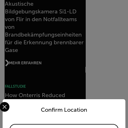
Akustische
Bildgebungskamera Si1-LD
von Flir in den Notfallteams
von
Brandbekämpfungseinheiten
für die Erkennung brennbarer
Gase
MEHR ERFAHREN
FALLSTUDIE
How Onterris Reduced
Select your preferred country and language from the options 
Moisture Mapping Costs by
Confirm Location
40% with Flir iXX
MEHR ERFAHREN
Available Locations