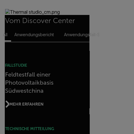
Vom Discover Center
All
Anwendungsbericht
Anwendungsfall-Szenario
Auf
FALLSTUDIE
Feldtestfall einer
Photovoltaikbasis
Südwestchina
MEHR ERFAHREN
TECHNISCHE MITTEILUNG