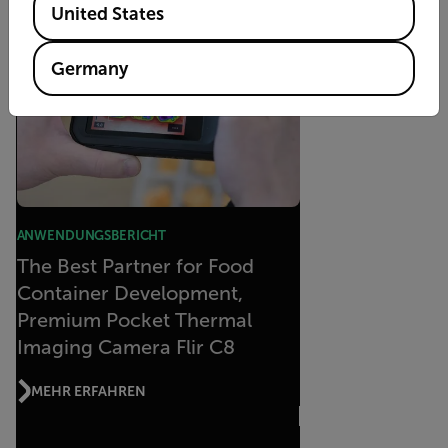
United States
Germany
ANWENDUNGSBERICHT
The Best Partner for Food
Container Development,
Premium Pocket Thermal
Imaging Camera Flir C8
MEHR ERFAHREN