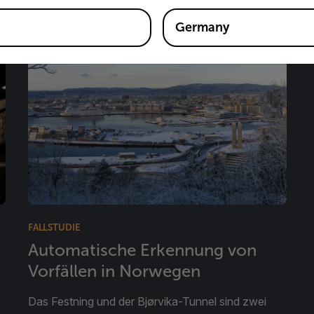
Germany
FALLSTUDIE
Automatische Erkennung von
Vorfällen in Norwegen
Das Festning und der Bjørvika-Tunnel sind zwei