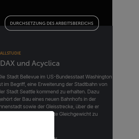
DURCHSETZUNG DES ARBEITSBEREICHS
FALLSTUDIE
IDAX und Acyclica
Die Stadt Bellevue im US-Bundesstaat Washington
ist im Begriff, eine Erweiterung der Stadtbahn von
der Stadt Seattle kommend zu erhalten. Dazu
gehört der Bau eines neuen Bahnhofs in der
Innenstadt sowie der Gleisstrecke, über die er
bedient wird. Um das beste Gleichgewicht zu
priate version of our website.
inden...
WEITERE INFORMATIONEN