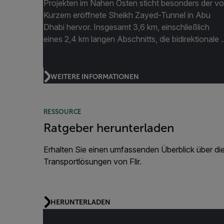
Projekten im Nahen Osten sticht besonders der vo
Kurzem eröffnete Sheikh Zayed-Tunnel in Abu
Dhabi hervor. Insgesamt 3,6 km, einschließlich
eines 2,4 km langen Abschnitts, die bidirektionale ..
WEITERE INFORMATIONEN
RESSOURCE
Ratgeber herunterladen
Erhalten Sie einen umfassenden Überblick über di
Transportlösungen von Flir.
HERUNTERLADEN