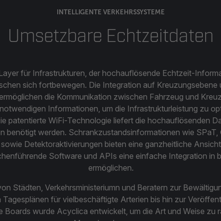
INTELLIGENTE VERKEHRSSYSTEME
Umsetzbare Echtzeitdaten
-Layer für Infrastrukturen, der hochauflösende Echtzeit-Inform
nschen sich fortbewegen. Die Integration auf Kreuzungsebene 
 ermöglichen die Kommunikation zwischen Fahrzeug und Kreuz
 notwendigen Informationen, um die Infrastrukturleistung zu o
ie patentierte WiFi-Technologie liefert die hochauflösenden D
n benötigt werden. Schrankzustandsinformationen wie SPaT, C
owie Detektoraktivierungen bieten eine ganzheitliche Ansic
chenführende Software und APIs eine einfache Integration in
ermöglichen.
von Städten, Verkehrsministeriumn und Beratern zur Bewältigu
Tagesplänen für vielbeschäftigte Arterien bis hin zur Veröffen
 Boards wurde Acyclica entwickelt, um die Art und Weise zu rat