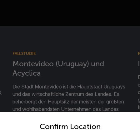
FALLSTUDIE
Montevideo (Uruguay) und
Acyclica
Die Stadt Montevideo ist die Hauptstadt Uruguays
,
und das wirtschaftliche Zentrum des Landes. Es
beherbergt den Hauptsitz der meisten der größten
und wohlhabendsten Unternehmen des Landes
untry and language from the options below to access the appro
und ist die Heimat eines der wichtigsten Häfen
f
Südamerikas ...
Confirm Location
WEITERE INFORMATIONEN