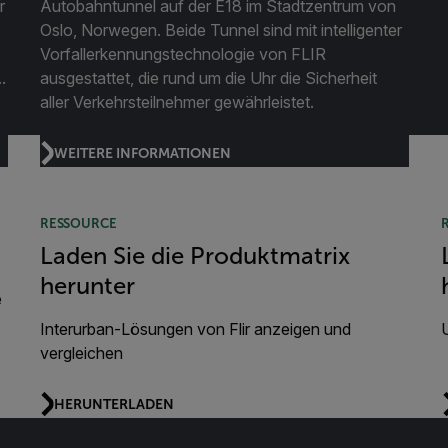
r
Autobahntunnel auf der E18 im Stadtzentrum von
Oslo, Norwegen. Beide Tunnel sind mit intelligenter
Vorfallerkennungstechnologie von FLIR
.
ausgestattet, die rund um die Uhr die Sicherheit
aller Verkehrsteilnehmer gewährleistet.
WEITERE INFORMATIONEN
RESSOURCE
Laden Sie die Produktmatrix
herunter
e
Interurban-Lösungen von Flir anzeigen und
vergleichen
HERUNTERLADEN