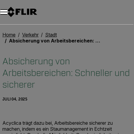
Unread messages
Modell
Entfernen
Elemente
Element
In den Warenkorb
Im Warenkorb
Home
Verkehr
Stadt
Absicherung von Arbeitsbereichen: Schneller und sicherer
Absicherung von
Arbeitsbereichen: Schneller und
sicherer
JULI 04, 2025
Acyclica trägt dazu bei, Arbeitsbereiche sicherer zu
machen, indem es ein Staumanagement in Echtzeit