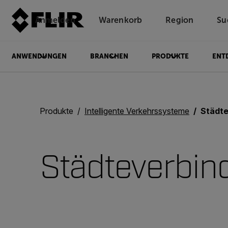
Anmelden
Warenkorb
Region
Su
Unread messages
Modell
Entfernen
Elemente
Element
In den Warenkorb
Im Warenkorb
ANWENDUNGEN
BRANCHEN
PRODUKTE
ENT
Produkte
Intelligente Verkehrssysteme
Städt
Städteverbin