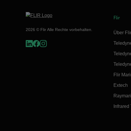
Flir
2026 © Flir Alle Rechte vorbehalten.
Über Fli
Teledyn
Teledyn
Teledyn
Flir Mar
Extech
Raymar
Infrared