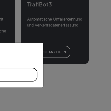
TrafiBot3
it
Automatische Unfallerkennung
und Verkehrsdatenerfassung
sche
priate version of our website.
PRODUKT ANZEIGEN