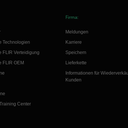
Firma:
r
Meldungen
e Technologien
Karriere
e FLIR Verteidigung
Speichern
e FLIR OEM
Lieferkette
ine
Informationen für Wiederverkä
Kunden
ine
 Training Center