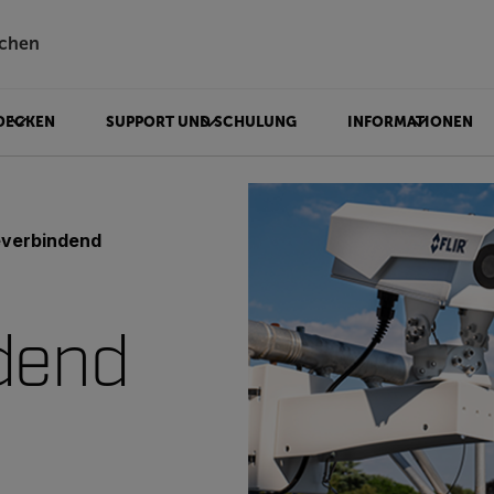
chen
DECKEN
SUPPORT UND SCHULUNG
INFORMATIONEN
everbindend
dend