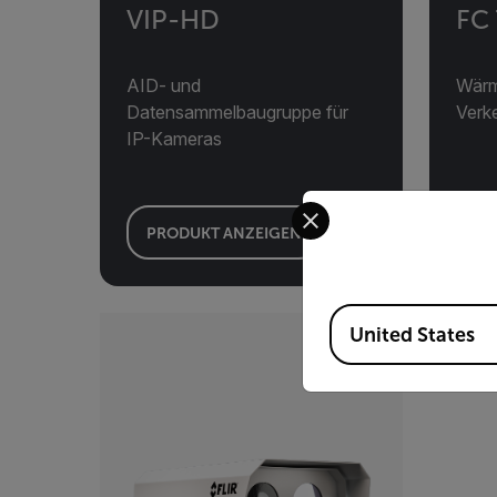
VIP-HD
FC 
AID- und
Wärm
Datensammelbaugruppe für
Verk
IP-Kameras
Select your preferred co
PRODUKT ANZEIGEN
PR
Available Locations
United States