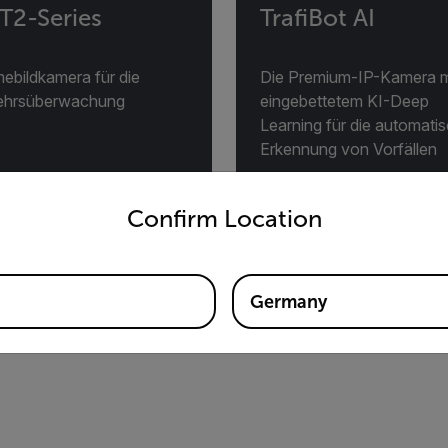
T2-Series
TrafiBot AI
ebildkamera für die
Die Premium-IP-Kamera m
ehrsüberwachung
eingebettetem KI-Deep
Learning für die automati
Erkennung von Vorfällen
untry and language from the options below to access the appro
ODUKT ANZEIGEN
PRODUKT ANZEIGEN
Confirm Location
Germany