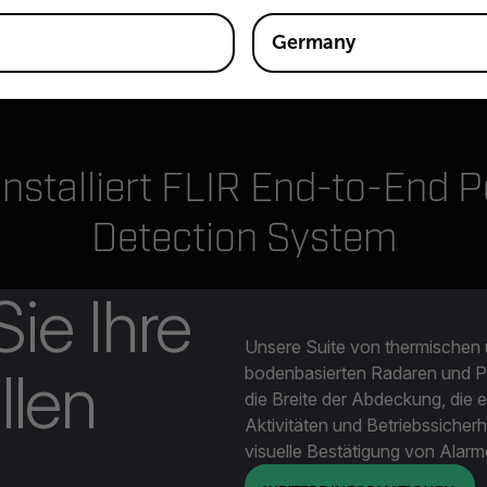
Germany
installiert FLIR End-to-End P
Detection System
ie Ihre
Unsere Suite von thermischen 
llen
bodenbasierten Radaren und P
die Breite der Abdeckung, die e
Aktivitäten und Betriebssicher
visuelle Bestätigung von Alar