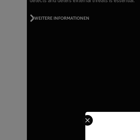
detects and deters external threats is essential.
WEITERE INFORMATIONEN
Select your preferred co