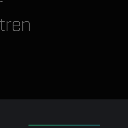
r
tren