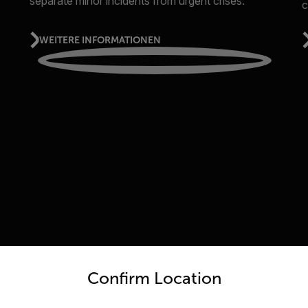
separate minor incidents from urgent crises.
c
WEITERE INFORMATIONEN
untry and language from the options below to access the appro
Confirm Location