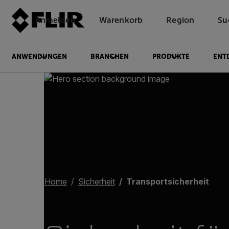
Anmelden
Warenkorb
Region
Su
Unread messages
Modell
Entfernen
Elemente
Element
In den Warenkorb
Im Warenkorb
ANWENDUNGEN
BRANCHEN
PRODUKTE
ENT
Home
Sicherheit
Transportsicherheit