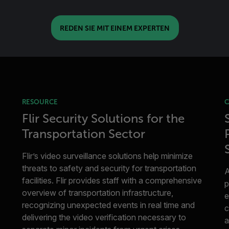
REDEN SIE MIT EINEM EXPERTEN
RESOURCE
C
Flir Security Solutions for the
Transportation Sector
Flir’s video surveillance solutions help minimize
threats to safety and security for transportation
A
facilities. Flir provides staff with a comprehensive
p
overview of transportation infrastructure,
e
recognizing unexpected events in real time and
c
delivering the video verification necessary to
a