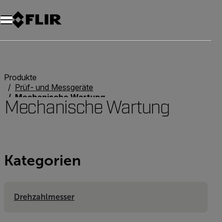
Unread messages
Modell
Entfernen
Elemente
Element
In den Warenkorb
Im Warenkorb
Produkte
Prüf- und Messgeräte
Mechanische Wartung
Mechanische Wartung
Kategorien
Drehzahlmesser