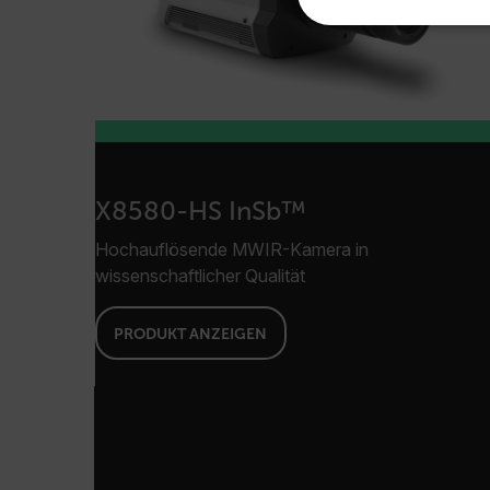
UNBEDINGT
Unbedingt erforderliche Co
Ohne die unbedingt erforde
X8580-HS InSb™
Name
Hochauflösende MWIR-Kamera in
cart_products_oids
wissenschaftlicher Qualität
cart_products_skus
PRODUKT ANZEIGEN
cashrun_session_id
cashrun_site_id