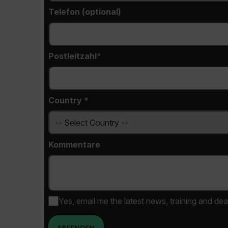
Telefon (optional)
Language
Postleitzahl*
Country *
customer_id
Kommentare
.AspNetCore.Correlation.[
abcdefghijklmnopqrstu
Yes, email me the latest news, training and dea
.AspNetCore.OpenIdConne
abcdefghijklmnopqrstu
ABSENDEN