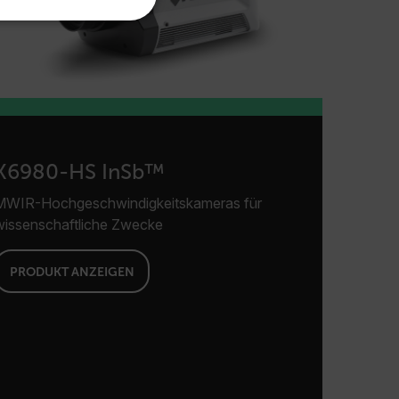
KOREAN
FUNKTIONALITÄT
JAPANESE
CHINESE
g und die Kontoverwaltung.
X6980-HS InSb™
 Domäne
Ablaufdatum
Beschreibung
MWIR-Hochgeschwindigkeitskameras für
m
Sitzung
Scalefast stores the identifiers of the
wissenschaftliche Zwecke
products contained in the cart
m
Sitzung
Scalefast stores the identifiers of the
products contained in the cart
PRODUKT ANZEIGEN
m
Sitzung
Dieses Cookie dient der
Aufrechterhaltung einer
anonymisierten Nutzersitzung durch
den Server.
m
Sitzung
Dieses Cookie wird verwendet, um die
Website-Session und Präferenzen des
Benutzers über ihre Browser-Session
auf Tile.com zu identifizieren, die