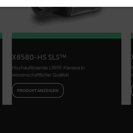
 ERFORDERLICH
PERFORMANCE
TARGETING
Unbedingt erforderlich
Performance
Targeting
Funktionalität
okies ermöglichen wesentliche Kernfunktionen der Website wie die Benutzeranmeldun
rlichen Cookies kann die Website nicht ordnungsgemäß verwendet werden.
X8580-HS SLS™
Anbieter /
Hochauflösende LWIR-Kamera in
cart.flir.co
wissenschaftlicher Qualität
cart.flir.co
PRODUKT ANZEIGEN
cart.flir.co
cart.flir.co
Google-Datenschutzerklärung