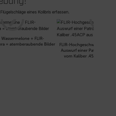
ebung!
lügelschläge eines Kolibris erfassen.
+ Wassermelone + FLIR-
ra = atemberaubende Bilder
FLIR-Hochgeschwindigkeits
Auswurf einer Patronenhülse 
vom Kaliber .45ACP aus de