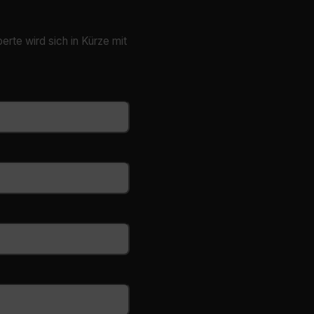
erte wird sich in Kürze mit
cart.flir.co
cart.flir.co
cart.flir.co
fghijklmnopqrstuvwxyz_0123456789]{20-35}
.flirb2cpro
.flir.com
.flir.com
uvwxyzABCDEFGHIJKLMNOPQRSTUVWXYZ0123456789%]{40-70}
efghijklmnopqrstuvwxyzABCDEFGHIJKLMNOPQRSTUVWXYZ0123456789%]
.flir.com