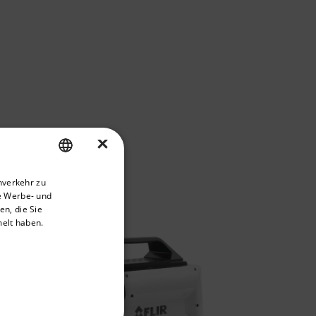
×
priate version of our website.
nverkehr zu
ENGLISH
e Werbe- und
GERMAN
n, die Sie
melt haben.
FRENCH
SPANISH
PORTUGUESE
ITALIAN