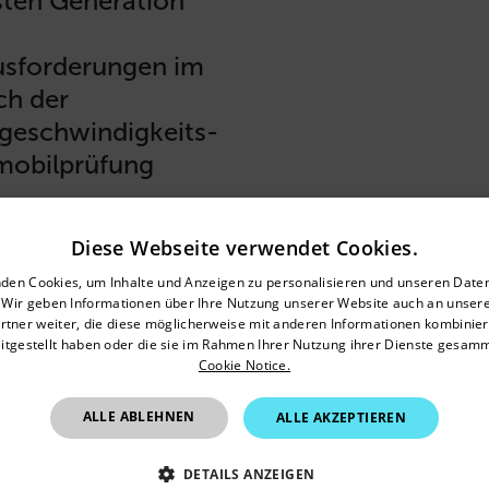
ten Generation
sforderungen im
ch der
eschwindigkeits-
mobilprüfung
ERFAHREN
Diese Webseite verwendet Cookies.
untry and language from the options below to access the appro
den Cookies, um Inhalte und Anzeigen zu personalisieren und unseren Date
. Wir geben Informationen über Ihre Nutzung unserer Website auch an unser
Confirm Location
rtner weiter, die diese möglicherweise mit anderen Informationen kombiniere
itgestellt haben oder die sie im Rahmen Ihrer Nutzung ihrer Dienste gesam
Cookie Notice.
Germany
ALLE ABLEHNEN
ALLE AKZEPTIEREN
DETAILS ANZEIGEN