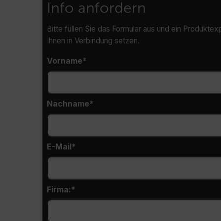
Info anfordern
Bitte füllen Sie das Formular aus und ein Produktexp
CS_FPC
Ihnen in Verbindung setzen.
Vorname
customizerChangeKey
sf_territory
x-ms-cpim-cache|[-abcde
Nachname
__epiXSRF
E-Mail
OpenIdConnect.nonce.
[abcdefghijklmnopqrst
Firma:
Asset_Gate_Form_[abcd
{1-60}