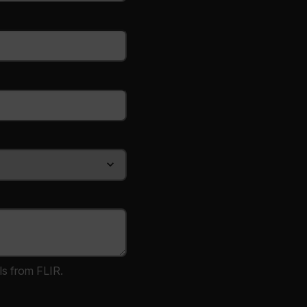
.flir.com
.flir.com
-
.flir.com
vwxyzABCDEFGHIJKLMNOPQRSTUVWXYZ_0123456789%]{40-100}
ls from FLIR.
ct.Nonce.[-
.flir.com
vwxyzABCDEFGHIJKLMNOPQRSTUVWXYZ_0123456789%]{40-300}