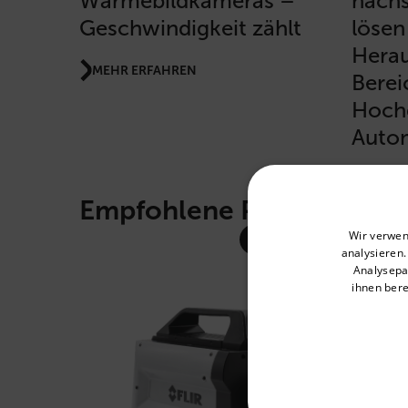
Wärmebildkameras –
nächs
Geschwindigkeit zählt
lösen
Herau
MEHR ERFAHREN
Berei
Hochg
Auto
MEHR 
Empfohlene Produkte
Select your preferred co
Wir verwen
analysieren
Analysepa
ihnen bere
Available Locations
United States