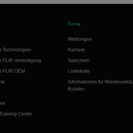
Firma:
r
Meldungen
e Technologien
Karriere
e FLIR Verteidigung
Speichern
e FLIR OEM
Lieferkette
ine
Informationen für Wiederverkä
Kunden
ine
 Training Center