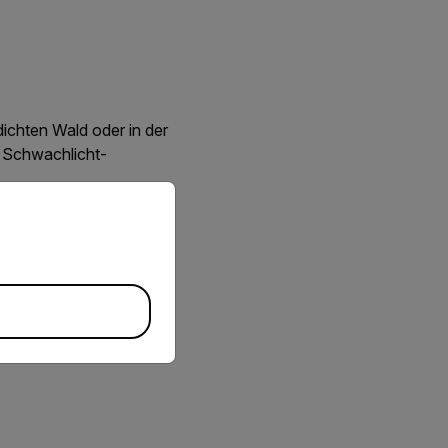
dichten Wald oder in der
d Schwachlicht-
priate version of our website.
ufhängung oder einem
nnten Bodenroboter von
: Die Infrarot- und
it zu bringen.