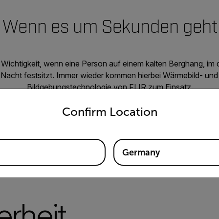
Wenn es um Sekunden geht
er Wichtigkeit, wenn eine Person auf einem kalten Berghang, im 
 Nacht festsitzt. Immer wieder kommen hierbei Wärmebild- un
Bildgebungstechnologie von FLIR zum Einsatz.
untry and language from the options below to access the appro
t, die Umgebung von einem Hubschrauber mit kardanischer A
Confirm Location
lugsysteme zu erkunden, Wärmesignaturen mit einem unbema
oder Personen mithilfe tragbarer Wärmebildsuchgeräte zu finden
Lösungen von FLIR helfen, Menschen in Not wieder in Sicherhe
Germany
erheit