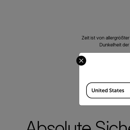
Zeit ist von allergrößt
Dunkelheit der
Select your preferred co
Ob es nun darum geh
unserer unbemannten F
FLIR zu verfolgen 
Elektrooptik-
Available Locations
United States
Absolute Sich