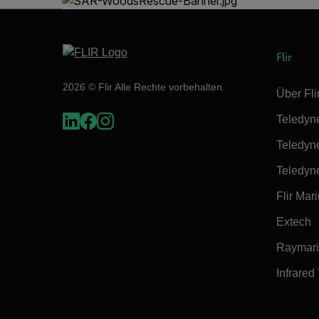
Flir
2026 © Flir Alle Rechte vorbehalten.
Über Fli
Teledyn
Teledyn
Teledyn
Flir Mar
Extech
Raymar
Infrared