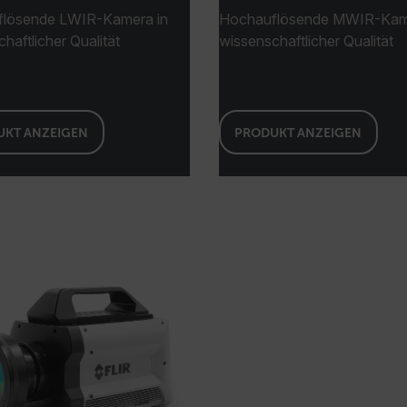
lösende LWIR-Kamera in
Hochauflösende MWIR-Kame
haftlicher Qualität
wissenschaftlicher Qualität
cart.flir.co
Google-Datenschutzerklärung
UKT ANZEIGEN
PRODUKT ANZEIGEN
cart.flir.co
cart.flir.co
cart.flir.co
fghijklmnopqrstuvwxyz_0123456789]{20-35}
.flirb2cpro
.flir.com