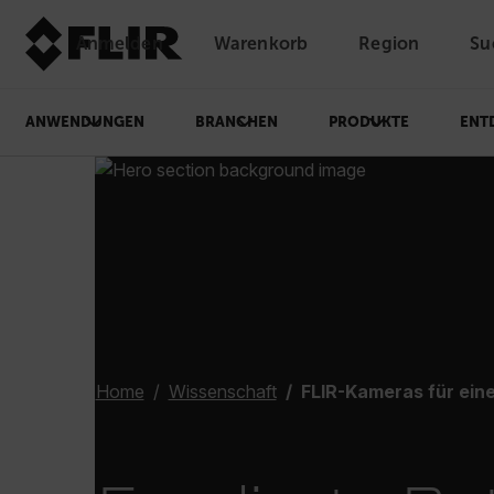
Anmelden
Warenkorb
Region
Su
Unread messages
Modell
Entfernen
Elemente
Element
In den Warenkorb
Im Warenkorb
ANWENDUNGEN
BRANCHEN
PRODUKTE
ENT
Home
Wissenschaft
FLIR-Kameras für eine fortschr