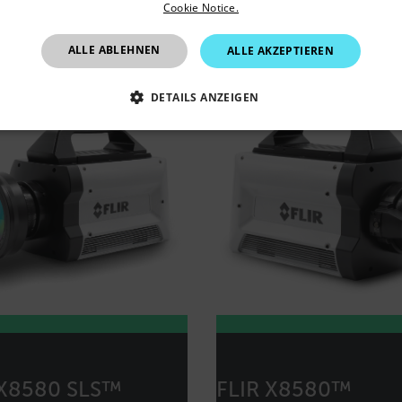
Cookie Notice.
Germany
ALLE ABLEHNEN
ALLE AKZEPTIEREN
DETAILS ANZEIGEN
 ERFORDERLICH
PERFORMANCE
TARGETING
Unbedingt erforderlich
Performance
Targeting
Funktionalität
okies ermöglichen wesentliche Kernfunktionen der Website wie die Benutzeranmeldun
rlichen Cookies kann die Website nicht ordnungsgemäß verwendet werden.
Anbieter /
cart.flir.co
cart.flir.co
 X8580 SLS™
FLIR X8580™
cart.flir.co