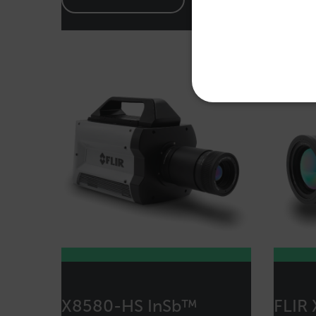
Available Locations
United States
UNBEDINGT
Unbedingt erforderliche Co
Ohne die unbedingt erforde
Name
cart_products_oids
cart_products_skus
X8580-HS InSb™
FLIR
cashrun_session_id