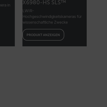
X6980-HS SLS™
Aufrechterhaltung einer
ra in
anonymisierten Nutzersitzung durch
den Server.
LWIR-
Hochgeschwindigkeitskameras für
m
Sitzung
Dieses Cookie wird verwendet, um die
Website-Session und Präferenzen des
wissenschaftliche Zwecke
Benutzers über ihre Browser-Session
auf Tile.com zu identifizieren, die
Benutzererfahrung zu verbessern,
indem Sitzungszustand über
PRODUKT ANZEIGEN
Seitenanforderungen beibehalten wird.
m
1 Jahr
Dieses Cookie wird verwendet, um das
Nutzerverhalten auf der Website für
Leistungsüberwachungs- und
Verbesserungszwecke zu verfolgen.
m
1 Jahr
Scalefast cookie for style and layout
elements
m
1 Tag
This cookie stores the current territory.
d.b2clogin.com
Sitzung
Azure Active Directory B2C
authentication-related cookie that is
used for maintaining the request state.
Sitzung
Dieses Cookie wird verwendet, um
Angriffe auf Quer-Site-Anforderungen
(CSRF) zu verhindern, um
sicherzustellen, dass Anfragen an die
Website legitim sind und von