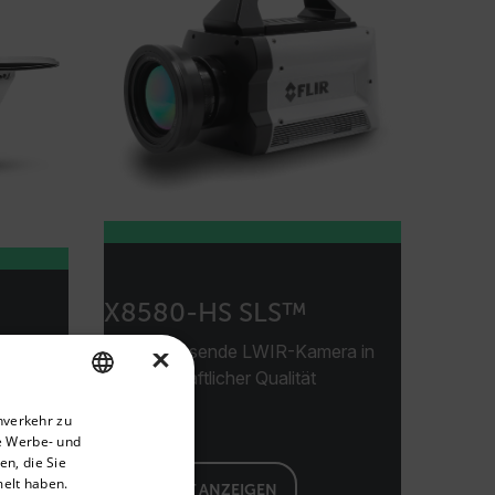
X8580-HS SLS™
Hochauflösende LWIR-Kamera in
×
R-
wissenschaftlicher Qualität
s- und
priate version of our website.
nverkehr zu
ENGLISH
n
e Werbe- und
GERMAN
n, die Sie
melt haben.
PRODUKT ANZEIGEN
FRENCH