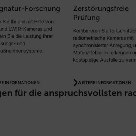
ignatur-Forschung
Zerstörungsfreie
Prüfung
 Sie Ihr Ziel mit Hilfe von
und LWIR-Kameras und
Kombinieren Sie fortschrittli
rn Sie die Leistung Ihrer
radiometrische Kameras mit
ssungs- und
synchronisierter Anregung, 
aßnahmensysteme.
Materialfehler zu erkennen u
kostspielige Ausfälle zu ver
RE INFORMATIONEN
WEITERE INFORMATIONEN
en für die anspruchsvollsten ra