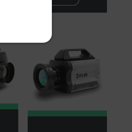
SPANISH
PORTUGUESE
ITALIAN
KOREAN
FUNKTIONALITÄT
JAPANESE
CHINESE
g und die Kontoverwaltung.
 Domäne
Ablaufdatum
Beschreibung
m
Sitzung
Scalefast stores the identifiers of the
products contained in the cart
m
Sitzung
Scalefast stores the identifiers of the
products contained in the cart
m
Sitzung
Dieses Cookie dient der