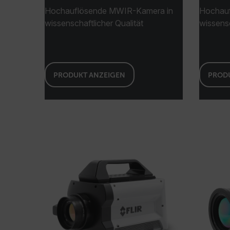
Hochauflösende MWIR-Kamera in
Hochauf
wissenschaftlicher Qualität
wissensc
cashrun_site_id
PRODUKT ANZEIGEN
PROD
CS_FPC
customizerChangeKey
sf_territory
x-ms-cpim-cache|[-abcde
__epiXSRF