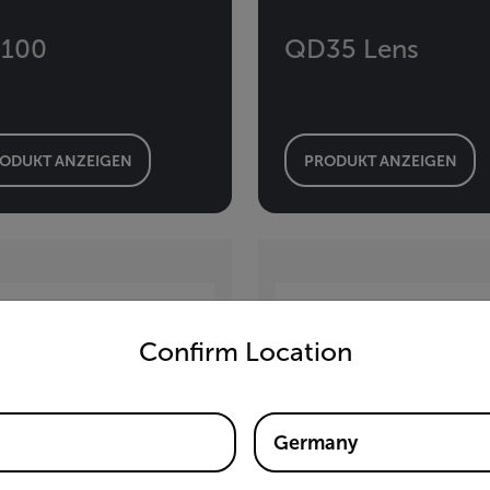
100
QD35 Lens
ODUKT ANZEIGEN
PRODUKT ANZEIGEN
untry and language from the options below to access the appro
Confirm Location
Germany