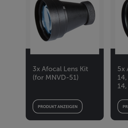
3x Afocal Lens Kit
5x 
(for MNVD-51)
14,
14,
PRODUKT ANZEIGEN
PR