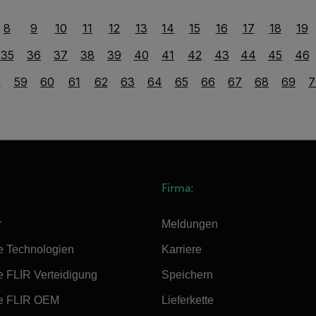
8
9
10
11
12
13
14
15
16
17
18
19
35
36
37
38
39
40
41
42
43
44
45
46
8
59
60
61
62
63
64
65
66
67
68
69
7
Firma:
r
Meldungen
e Technologien
Karriere
e FLIR Verteidigung
Speichern
e FLIR OEM
Lieferkette