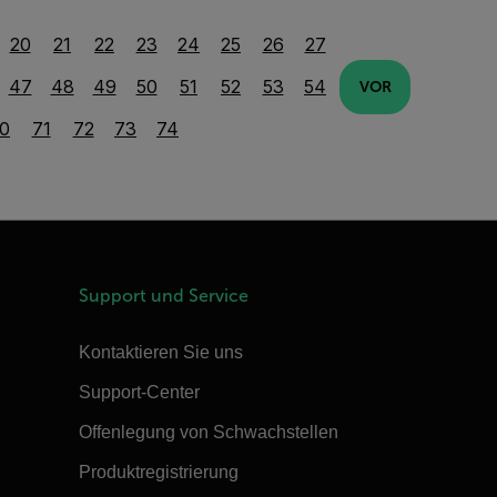
20
21
22
23
24
25
26
27
47
48
49
50
51
52
53
54
VOR
0
71
72
73
74
Support und Service
Kontaktieren Sie uns
Support-Center
Offenlegung von Schwachstellen
Produktregistrierung