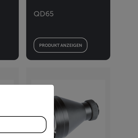
QD65
PRODUKT ANZEIGEN
priate version of our website.