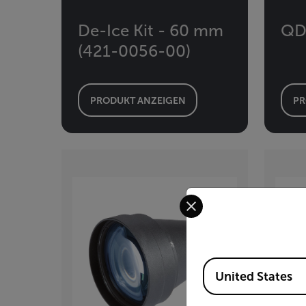
De-Ice Kit - 60 mm
QD
(421-0056-00)
PRODUKT ANZEIGEN
PR
Select your preferred co
Available Locations
United States