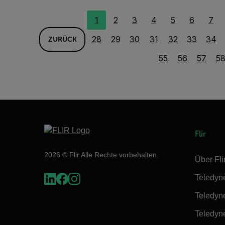
1
2
3
4
5
6
7
28
29
30
31
32
33
34
ZURÜCK
55
56
57
5
Flir
2026 © Flir Alle Rechte vorbehalten.
Über Fli
Teledyn
Teledyn
Teledyn