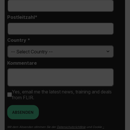
Asset_Gate_Form_[abcdefghijklmnopqrstuvwxyzABCDEFGHIJK
{1-60}
Postleitzahl*
Language
Country *
Kommentare
customer_id
Yes, email me the latest news, training and deals
from FLIR.
.AspNetCore.Correlation.[-
ABSENDEN
abcdefghijklmnopqrstuvwxyzABCDEFGHIJKLMNOPQRSTUVWXYZ_0
Mit dem Absenden stimmen Sie der
Datenschutzrichtlinie
und Cookie
-