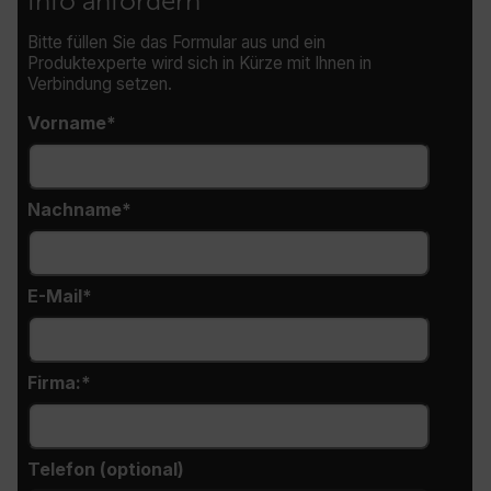
Info anfordern
cashrun_site_id
Bitte füllen Sie das Formular aus und ein
Produktexperte wird sich in Kürze mit Ihnen in
Verbindung setzen.
Vorname
CS_FPC
Google-
Datenschutzerklärung
Nachname
customizerChangeKey
sf_territory
E-Mail
x-ms-cpim-cache|[-abcdefghijklmnopqrstuvwxyz_0123456789]{20
__epiXSRF
Firma:
OpenIdConnect.nonce.
Telefon (optional)
[abcdefghijklmnopqrstuvwxyzABCDEFGHIJKLMNOPQRSTUVWXYZ0