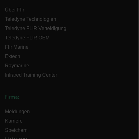
.AspNetCore.Antiforgery.VyLW6ORzMgk
Über Flir
Teledyne Technologien
Teledyne FLIR Verteidigung
Teledyne FLIR OEM
FPLC
Flir Marine
Extech
Raymarine
Infrared Training Center
__cf_bm
Firma:
atgRecSessionId
Meldungen
Karriere
atgRecVisitorId
Speichern