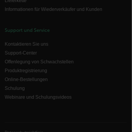
Lieferkette
UserGlobalization
Informationen für Wiederverkäufer und Kunden
Support und Service
Kontaktieren Sie uns
X-Oracle-BMC-LBS-Route
Support-Center
Offenlegung von Schwachstellen
Produktregistrierung
EPiServer_Commerce_AnonymousId
Online-Bestellungen
Schulung
Webinare und Schulungsvideos
__cf_bm