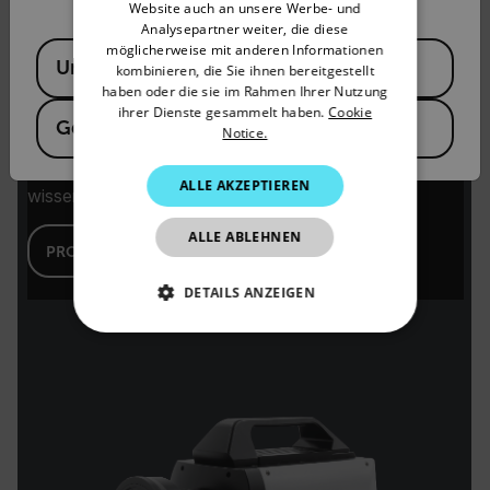
Website auch an unsere Werbe- und
PORTUGUESE
Analysepartner weiter, die diese
Available Locations
möglicherweise mit anderen Informationen
ITALIAN
United States
kombinieren, die Sie ihnen bereitgestellt
haben oder die sie im Rahmen Ihrer Nutzung
KOREAN
ihrer Dienste gesammelt haben.
Cookie
Germany
Notice.
JAPANESE
X6980-HS SLS™
LWIR-Hochgeschwindigkeitskameras für
CHINESE
ALLE AKZEPTIEREN
wissenschaftliche Zwecke
ALLE ABLEHNEN
PRODUKT ANZEIGEN
DETAILS ANZEIGEN
UNBEDINGT ERFORDERLICH
PERFORMANCE
TARGETING