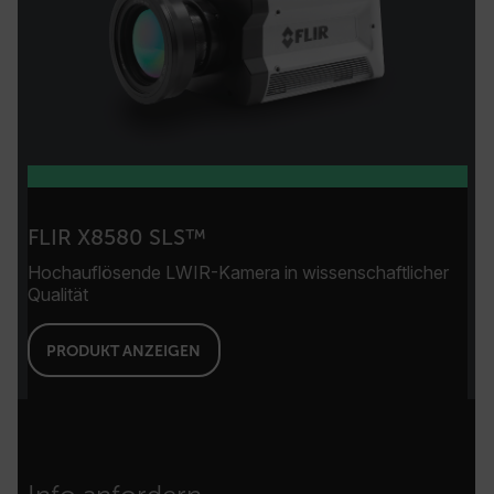
FUNKTIONALITÄT
Unbedingt erforderlich
Performance
Targeting
Funktionalität
Unbedingt erforderliche Cookies ermöglichen
wesentliche Kernfunktionen der Website wie die
Benutzeranmeldung und die Kontoverwaltung.
FLIR X8580 SLS™
Ohne die unbedingt erforderlichen Cookies
kann die Website nicht ordnungsgemäß
Hochauflösende LWIR-Kamera in wissenschaftlicher
verwendet werden.
Qualität
Name
cart_products_oids
PRODUKT ANZEIGEN
cart_products_skus
cashrun_session_id