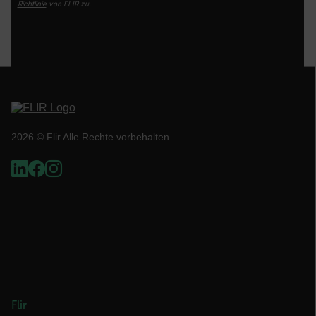
Richtlinie
von FLIR zu.
.AspNetCore.OpenIdConnect.Nonce.[-
abcdefghijklmnopqrstuvwxyzABCDEFGHIJKLMNOPQRSTUVWXYZ_0
FPID
atgRecSessionId
2026 © Flir Alle Rechte vorbehalten.
ARRAffinitySameSite
E3SessionID
tdfdomain
Flir