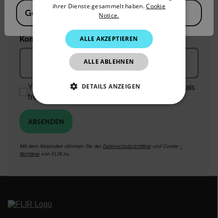
Country *
ihrer Dienste gesammelt haben.
Cookie
Germany
Notice.
JAPANESE
CHINESE
Kommentare
ALLE AKZEPTIEREN
ALLE ABLEHNEN
DETAILS ANZEIGEN
Yes, email me the latest news, training and deals
from FLIR.
UNBEDINGT ERFORDERLICH
ABSENDEN
PERFORMANCE
Mit dem Absenden stimmen Sie der
Datenschutzrichtlinie
und Cookie
-
TARGETING
Richtlinie
von FLIR zu.
FUNKTIONALITÄT