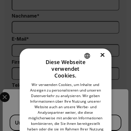
Nachname
E-Mail
×
Diese Webseite
Firma:
verwendet
ENGLISH
Cookies.
GERMAN
Wir verwenden Cookies, um Inhalte und
Telefon (optional)
Anzeigen zu personalisieren und unseren
FRENCH
Select your preferred country and language from the options 
Datenverkehr zu analysieren. Wir geben
Confirm Location
SPANISH
Informationen über Ihre Nutzung unserer
Website auch an unsere Werbe- und
Postleitzahl*
PORTUGUESE
Analysepartner weiter, die diese
Available Locations
möglicherweise mit anderen Informationen
ITALIAN
United States
kombinieren, die Sie ihnen bereitgestellt
haben oder die sie im Rahmen Ihrer Nutzung
KOREAN