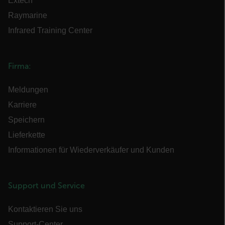
Extech
Raymarine
CS_FPC
Infrared Training Center
Google-
Datenschutzerklärung
customizerChangeKey
Firma:
sf_territory
Meldungen
x-ms-cpim-cache|[-abcdefghijklmnopqrstuvwxyz_0123456789]{20
Karriere
__epiXSRF
Speichern
Lieferkette
Informationen für Wiederverkäufer und Kunden
OpenIdConnect.nonce.
[abcdefghijklmnopqrstuvwxyzABCDEFGHIJKLMNOPQRSTUVWXYZ0
Support und Service
Asset_Gate_Form_[abcdefghijklmnopqrstuvwxyzABCDEFGHIJK
{1-60}
Kontaktieren Sie uns
Support-Center