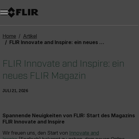
Unread messages
Modell
Entfernen
Elemente
Element
In den Warenkorb
Im Warenkorb
Home
Artikel
FLIR Innovate and Inspire: ein neues FLIR Magazin
FLIR Innovate and Inspire: ein
neues FLIR Magazin
JULI 21, 2026
Spannende Neuigkeiten von FLIR: Start des Magazins
FLIR Innovate and Inspire
Wir freuen uns, den Start von
Innovate and