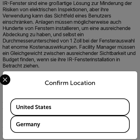
IR-Fenster sind eine großartige Lösung zur Minderung der
Risiken von elektrischen Inspektionen, aber ihre
Verwendung kann das Sichtfeld eines Benutzers
einschränken. Anlagen müssen möglicherweise auch
Hunderte von Fenstern installieren, um eine ausreichende
Abdeckung zu haben, und selbst ein
Durchmesserunterschied von 1 Zoll bei der Fensterauswahl
hat enorme Kostenauswirkungen. Facility Manager müssen
ein Gleichgewicht zwischen ausreichender Sichtbarkeit und
Budget finden, wenn sie ihre IR-Fensterinstallation in
Betracht ziehen.
Select your preferred country and language from the options 
Die 80°-Linse von FLIR verbessert das Sichtfeld (FOV)
Confirm Location
eines IR-Fensters und wirkt sich nicht auf das Budget aus.
Bei Verwendung eines 80°-Objektivs mit einem kleinen 2-
Zoll-IRW wird das gleiche Weitsichtergebnis erzielt wie bei
einem 4-Zoll-IRW, während etwa 30 % der Kapitalkosten
Available Locations
United States
eingespart werden.
Wir können die UVP für 2-Zoll- und 3-
Zoll-IR-Fenster verwenden, um sofort die Einsparungen zu
sehen, die dieses Weitwinkelobjektiv bietet. Angenommen,
Germany
ein hypothetisches Unternehmen muss 300 IR-Fenster
installieren.