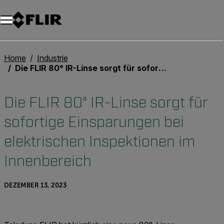
Unread messages
Modell
Entfernen
Elemente
Element
In den Warenkorb
Im Warenkorb
Home
Industrie
Die FLIR 80° IR-Linse sorgt für sofortige Einsparungen bei elektrischen Inspektionen im Innenbereich
Die FLIR 80° IR-Linse sorgt für
sofortige Einsparungen bei
elektrischen Inspektionen im
Innenbereich
DEZEMBER 13, 2023