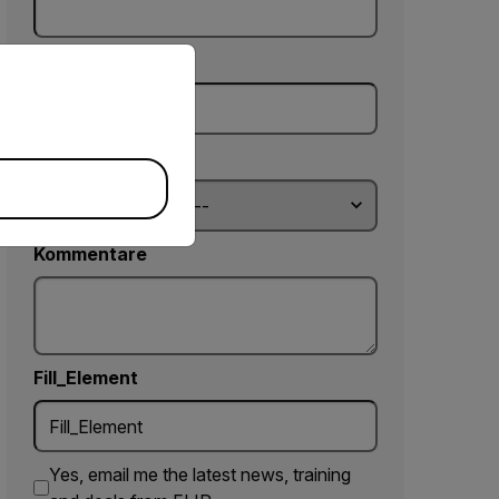
priate version of our website.
Telefon (optional)
Country *
Kommentare
Fill_Element
Yes, email me the latest news, training