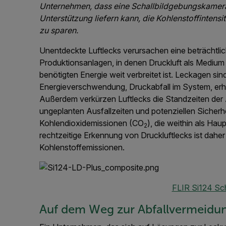
Unternehmen, dass eine Schallbildgebungskamera d
Unterstützung liefern kann, die Kohlenstoffinten
zu sparen.
Unentdeckte Luftlecks verursachen eine beträchtlic
Produktionsanlagen, in denen Druckluft als Medium f
benötigten Energie weit verbreitet ist. Leckagen sin
Energieverschwendung, Druckabfall im System, erhö
Außerdem verkürzen Luftlecks die Standzeiten der 
ungeplanten Ausfallzeiten und potenziellen Sicher
Kohlendioxidemissionen (CO
), die weithin als Hau
2
rechtzeitige Erkennung von Druckluftlecks ist daher
Kohlenstoffemissionen.
FLIR Si124 Sc
Auf dem Weg zur Abfallvermeidu