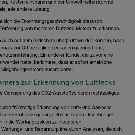
nen, Kosten einsparen und der Umwelt helfen konnte,
 als jede andere Lösung.
t sich die Erkennungsgeschwindigkeit drastisch
er Entfernung von mehreren Dutzend Metern zu erkennen.
n auch auf dem Bildschirm überprüft werden können, habe
onals vor Ort bezüglich Leckagen geändert hat“,
 Benutzererfahrung. Ein anderer Kunde, der zuvor eine
rwendet hatte, berichtete, dass er sofort erhebliche
llbildgebungskamera ausprobierte.
kamera zur Erkennung von Luftlecks
ie Verringerung des CO2-Ausstoßes durch rechtzeitiges
urch frühzeitige Erkennung von Luft- und Gaslecks.
itische Probleme genau, selbst in lauten Umgebungen.
h in die Wartungszyklen zu integrieren.
ür Wartungs- und Reparaturpläne durch Analysen, die sich