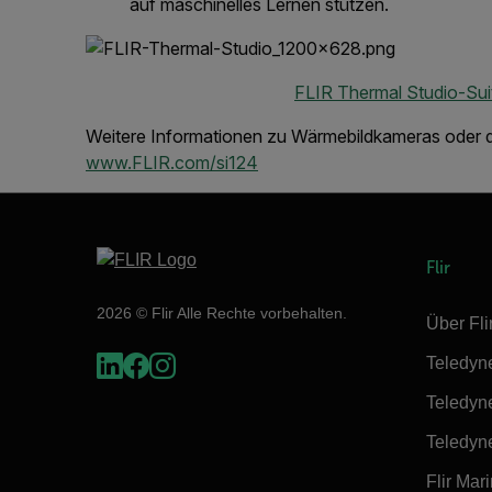
auf maschinelles Lernen stützen.
FLIR Thermal Studio-Sui
Weitere Informationen zu Wärmebildkameras oder d
www.FLIR.com/si124
Flir
2026 © Flir Alle Rechte vorbehalten.
Über Fli
Teledyn
Teledyn
Teledyn
Flir Mar