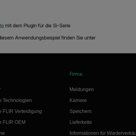
te
mit dem Plugin für die Si-Serie
iesem Anwendungsbeispiel finden Sie unter
Firma:
r
Meldungen
e Technologien
Karriere
e FLIR Verteidigung
Speichern
e FLIR OEM
Lieferkette
ine
Informationen für Wiederverkä