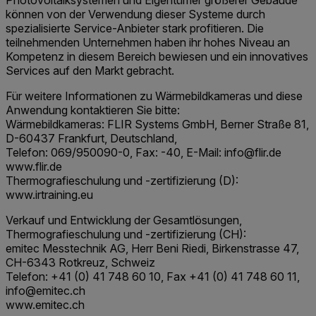
Photovoltaiksystemen und Eigentümer größerer Gebäude
können von der Verwendung dieser Systeme durch
spezialisierte Service-Anbieter stark profitieren. Die
teilnehmenden Unternehmen haben ihr hohes Niveau an
Kompetenz in diesem Bereich bewiesen und ein innovatives
Services auf den Markt gebracht.
Für weitere Informationen zu Wärmebildkameras und diese
Anwendung kontaktieren Sie bitte:
Wärmebildkameras: FLIR Systems GmbH, Berner Straße 81,
D-60437 Frankfurt, Deutschland,
Telefon: 069/950090-0, Fax: -40, E-Mail: info@flir.de
www.flir.de
Thermografieschulung und -zertifizierung (D):
www.irtraining.eu
Verkauf und Entwicklung der Gesamtlösungen,
Thermografieschulung und -zertifizierung (CH):
emitec Messtechnik AG, Herr Beni Riedi, Birkenstrasse 47,
CH-6343 Rotkreuz, Schweiz
Telefon: +41 (0) 41 748 60 10, Fax +41 (0) 41 748 60 11,
info@emitec.ch
www.emitec.ch