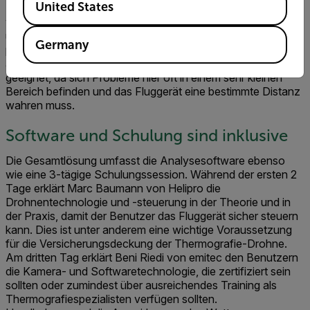
United States
zu erreichen. Wenn bestimmte Problembereiche identifiziert
wurden kann die Drohne das 15°-Zoomobjektiv verwenden,
um aus großen Höhen detaillierte Aufzeichnungen von
Germany
problematischen Stellen zu erstellen. Das Zoomobjektiv ist
auch für die Inspektion von Stromleitungen sehr gut
geeignet, da sich Probleme hier oft in einem sehr kleinen
Bereich befinden und das Fluggerät eine bestimmte Distanz
wahren muss.
Software und Schulung sind inklusive
Die Gesamtlösung umfasst die Analysesoftware ebenso
wie eine 3-tägige Schulungssession. Während der ersten 2
Tage erklärt Marc Baumann von Helipro die
Drohnentechnologie und -steuerung in der Theorie und in
der Praxis, damit der Benutzer das Fluggerät sicher steuern
kann. Dies ist unter anderem eine wichtige Voraussetzung
für die Versicherungsdeckung der Thermografie-Drohne.
Am dritten Tag erklärt Beni Riedi von emitec den Benutzern
die Kamera- und Softwaretechnologie, die zertifiziert sein
sollten oder zumindest über ausreichendes Training als
Thermografiespezialisten verfügen sollten.