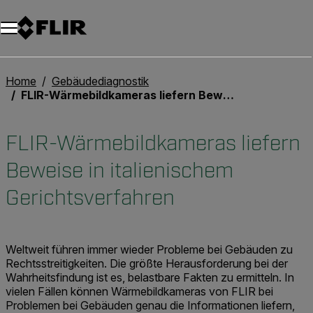
Unread messages
Modell
Entfernen
Elemente
Element
In den Warenkorb
Im Warenkorb
Home
Gebäudediagnostik
FLIR-Wärmebildkameras liefern Beweise in italienischem Gerichtsverfahren
FLIR-Wärmebildkameras liefern
Beweise in italienischem
Gerichtsverfahren
Weltweit führen immer wieder Probleme bei Gebäuden zu
Rechtsstreitigkeiten. Die größte Herausforderung bei der
Wahrheitsfindung ist es, belastbare Fakten zu ermitteln. In
vielen Fällen können Wärmebildkameras von FLIR bei
Problemen bei Gebäuden genau die Informationen liefern,