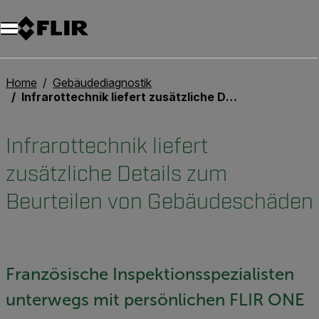
Unread messages
Modell
Entfernen
Elemente
Element
In den Warenkorb
Im Warenkorb
Home
Gebäudediagnostik
Infrarottechnik liefert zusätzliche Details zum Beurteilen von Gebäudeschäden
Infrarottechnik liefert
zusätzliche Details zum
Beurteilen von Gebäudeschäden
Französische Inspektionsspezialisten
unterwegs mit persönlichen FLIR ONE