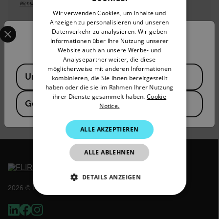
Richtlinie
von FLIR zu.
GERMAN
Wir verwenden Cookies, um Inhalte und
Anzeigen zu personalisieren und unseren
FRENCH
Select your preferred country and language from the options 
Datenverkehr zu analysieren. Wir geben
Confirm Location
SPANISH
Informationen über Ihre Nutzung unserer
About the Author
Website auch an unsere Werbe- und
PORTUGUESE
Analysepartner weiter, die diese
Brian Coldwell
Available Locations
möglicherweise mit anderen Informationen
ITALIAN
United States
kombinieren, die Sie ihnen bereitgestellt
Brian is a founding principal of RCI Engineering, Inc., and
haben oder die sie im Rahmen Ihrer Nutzung
is a Level I thermographer. He is also a licensed
KOREAN
ihrer Dienste gesammelt haben.
Cookie
Professional Engineer, Commissioning Authority (CxA),
Germany
Notice.
JAPANESE
and LEED® AP.
CHINESE
ALLE AKZEPTIEREN
ALLE ABLEHNEN
DETAILS ANZEIGEN
2026 © Flir Alle Rechte vorbehalten.
UNBEDINGT ERFORDERLICH