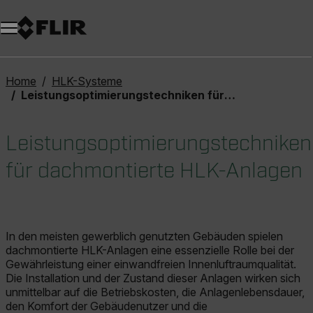
Unread messages
Modell
Entfernen
Elemente
Element
In den Warenkorb
Im Warenkorb
Home
HLK-Systeme
Leistungsoptimierungstechniken für dachmontierte HLK-Anlagen
Leistungsoptimierungstechniken
für dachmontierte HLK-Anlagen
In den meisten gewerblich genutzten Gebäuden spielen
dachmontierte HLK-Anlagen eine essenzielle Rolle bei der
Gewährleistung einer einwandfreien Innenluftraumqualität.
Die Installation und der Zustand dieser Anlagen wirken sich
unmittelbar auf die Betriebskosten, die Anlagenlebensdauer,
den Komfort der Gebäudenutzer und die