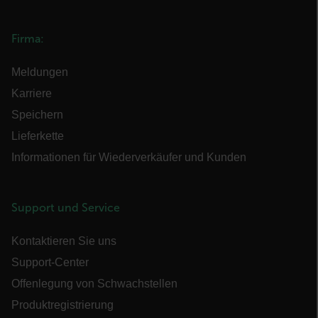
cashrun_session_id
Firma:
Meldungen
cashrun_site_id
Karriere
Speichern
Lieferkette
Informationen für Wiederverkäufer und Kunden
CS_FPC
Google-
Datenschutzerklärung
Support und Service
customizerChangeKey
sf_territory
Kontaktieren Sie uns
x-ms-cpim-cache|[-abcdefghijklmnopqrstuvwxyz_0123456789]{20
Support-Center
Offenlegung von Schwachstellen
__epiXSRF
Produktregistrierung