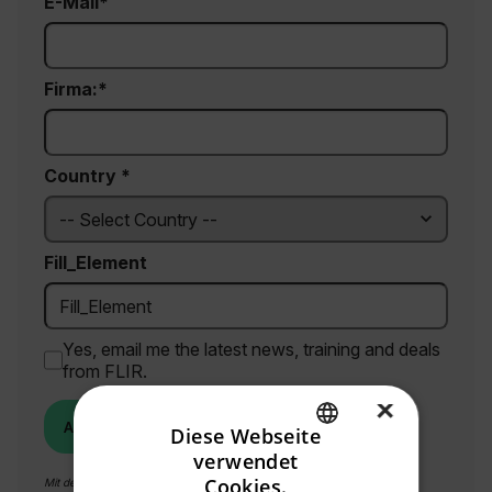
E-Mail
Firma:
Country *
Fill_Element
Yes, email me the latest news, training and deals
from FLIR.
×
ABSENDEN
Diese Webseite
verwendet
ENGLISH
Cookies.
Mit der Übermittlung stimmen Sie der
Datenschutzrichtlinie
und
Cookie-