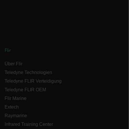
PERFORMANCE
TARGETING
FUNKTIONALITÄT
Flir
Unbedingt erforderlich
Performance
Über Flir
Targeting
Funktionalität
Teledyne Technologien
Unbedingt erforderliche Cookies ermöglichen
wesentliche Kernfunktionen der Website wie die
Teledyne FLIR Verteidigung
Benutzeranmeldung und die Kontoverwaltung.
Ohne die unbedingt erforderlichen Cookies
Teledyne FLIR OEM
kann die Website nicht ordnungsgemäß
verwendet werden.
Flir Marine
Name
Extech
cart_products_oids
Raymarine
Infrared Training Center
cart_products_skus