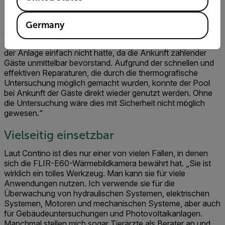
Alternative wäre gewesen, den Rand des Pools
aufzubrechen. Dadurch wäre für die Bewohner der
Ferienwohnung eine Nutzung lange Zeit nicht möglich
Germany
gewesen. Dies hätte viel Geld gekostet, und noch wichtiger,
sehr viel Zeit in Anspruch genommen. Zeit, die der Verwalter
der Anlage einfach nicht hatte, da die Ankunft zahlender
Gäste unmittelbar bevorstand. Aufgrund der schnellen und
effektiven Reparaturen, die durch die thermografische
Untersuchung möglich gemacht wurden, konnte der Pool
bei Ankunft der Gäste direkt wieder genutzt werden. Ohne
die Untersuchung wäre dies mit Sicherheit nicht möglich
gewesen.“
Vielseitig einsetzbar
Laut Contino ist dies nur einer von vielen Fällen, in denen
sich die FLIR-E60-Wärmebildkamera bewährt hat. „Sie ist
wirklich ein tolles Werkzeug. Man kann sie für viele
Anwendungen nutzen. Ich verwende sie für die
Überwachung von hydraulischen Systemen, elektrischen
Systemen, Motoren und mechanischen Systeme, aber auch
für Gebäudeuntersuchungen und Photovoltaikanlagen.
Manchmal stellen mich sogar Tierärzte als Berater an und