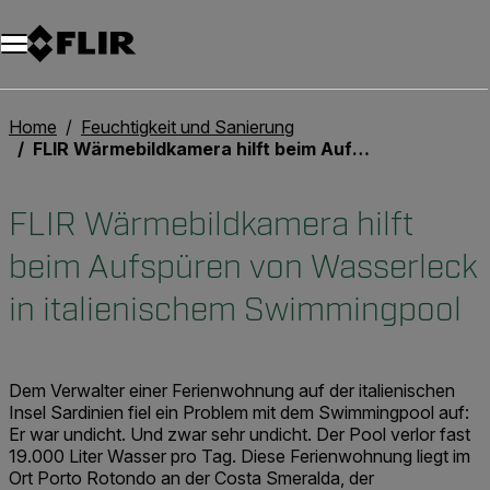
Unread messages
Modell
Entfernen
Elemente
Element
In den Warenkorb
Im Warenkorb
Home
Feuchtigkeit und Sanierung
FLIR Wärmebildkamera hilft beim Aufspüren von Wasserleck in italienischem Swimmingpool
FLIR Wärmebildkamera hilft
beim Aufspüren von Wasserleck
in italienischem Swimmingpool
Dem Verwalter einer Ferienwohnung auf der italienischen
Insel Sardinien fiel ein Problem mit dem Swimmingpool auf:
Er war undicht. Und zwar sehr undicht. Der Pool verlor fast
19.000 Liter Wasser pro Tag. Diese Ferienwohnung liegt im
Ort Porto Rotondo an der Costa Smeralda, der