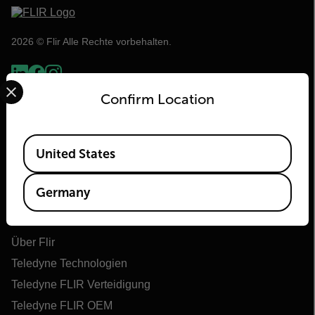
2026 © Flir Alle Rechte vorbehalten.
Select your preferred country and language from the options 
Confirm Location
Available Locations
United States
Germany
Flir
Über Flir
Teledyne Technologien
Teledyne FLIR Verteidigung
Teledyne FLIR OEM