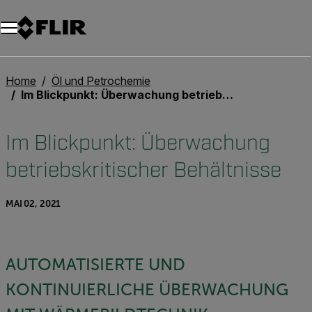
Unread messages
Modell
Entfernen
Elemente
Element
In den Warenkorb
Im Warenkorb
Home
Öl und Petrochemie
Im Blickpunkt: Überwachung betriebskritischer Behältnisse
Im Blickpunkt: Überwachung
betriebskritischer Behältnisse
MAI 02, 2021
AUTOMATISIERTE UND
KONTINUIERLICHE ÜBERWACHUNG