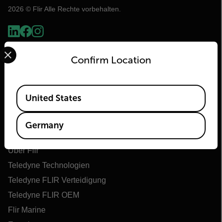
2026 © Flir Alle Rechte vorbehalten.
Select your preferred country and language from the options 
Confirm Location
Available Locations
United States
Germany
Flir
Über Flir
Teledyne Technologien
Teledyne FLIR Verteidigung
Teledyne FLIR OEM
Flir Marine