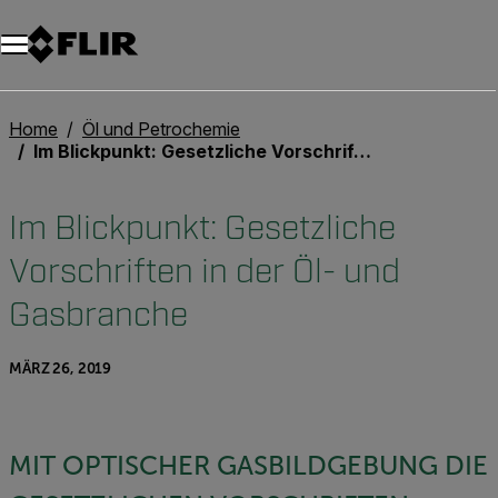
Unread messages
Modell
Entfernen
Elemente
Element
In den Warenkorb
Im Warenkorb
Home
Öl und Petrochemie
Im Blickpunkt: Gesetzliche Vorschriften in der Öl- und Gasbranche
Im Blickpunkt: Gesetzliche
Vorschriften in der Öl- und
Gasbranche
MÄRZ 26, 2019
MIT OPTISCHER GASBILDGEBUNG DIE