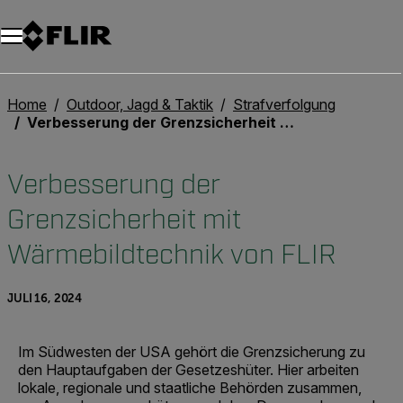
Unread messages
Modell
Entfernen
Elemente
Element
In den Warenkorb
Im Warenkorb
Home
Outdoor, Jagd & Taktik
Strafverfolgung
Verbesserung der Grenzsicherheit mit Wärmebildtechnik von FLIR
Verbesserung der
Grenzsicherheit mit
Wärmebildtechnik von FLIR
JULI 16, 2024
Im Südwesten der USA gehört die Grenzsicherung zu
den Hauptaufgaben der Gesetzeshüter. Hier arbeiten
lokale, regionale und staatliche Behörden zusammen,