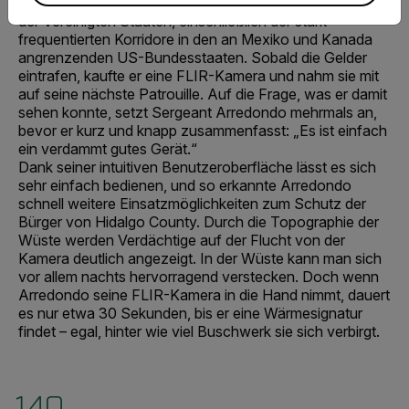
bezuschusst die Sicherung der internationalen Grenzen
der Vereinigten Staaten, einschließlich der stark
frequentierten Korridore in den an Mexiko und Kanada
angrenzenden US-Bundesstaaten. Sobald die Gelder
eintrafen, kaufte er eine FLIR-Kamera und nahm sie mit
auf seine nächste Patrouille. Auf die Frage, was er damit
sehen konnte, setzt Sergeant Arredondo mehrmals an,
bevor er kurz und knapp zusammenfasst: „Es ist einfach
ein verdammt gutes Gerät.“
Dank seiner intuitiven Benutzeroberfläche lässt es sich
sehr einfach bedienen, und so erkannte Arredondo
schnell weitere Einsatzmöglichkeiten zum Schutz der
Bürger von Hidalgo County. Durch die Topographie der
Wüste werden Verdächtige auf der Flucht von der
Kamera deutlich angezeigt. In der Wüste kann man sich
vor allem nachts hervorragend verstecken. Doch wenn
Arredondo seine FLIR-Kamera in die Hand nimmt, dauert
es nur etwa 30 Sekunden, bis er eine Wärmesignatur
findet – egal, hinter wie viel Buschwerk sie sich verbirgt.