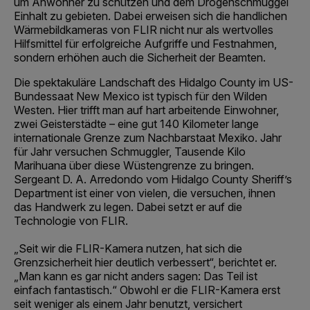
um Anwohner zu schützen und dem Drogenschmuggel
Einhalt zu gebieten. Dabei erweisen sich die handlichen
Wärmebildkameras von FLIR nicht nur als wertvolles
Hilfsmittel für erfolgreiche Aufgriffe und Festnahmen,
sondern erhöhen auch die Sicherheit der Beamten.
Die spektakuläre Landschaft des Hidalgo County im US-
Bundessaat New Mexico ist typisch für den Wilden
Westen. Hier trifft man auf hart arbeitende Einwohner,
zwei Geisterstädte – eine gut 140 Kilometer lange
internationale Grenze zum Nachbarstaat Mexiko. Jahr
für Jahr versuchen Schmuggler, Tausende Kilo
Marihuana über diese Wüstengrenze zu bringen.
Sergeant D. A. Arredondo vom Hidalgo County Sheriff’s
Department ist einer von vielen, die versuchen, ihnen
das Handwerk zu legen. Dabei setzt er auf die
Technologie von FLIR.
„Seit wir die FLIR-Kamera nutzen, hat sich die
Grenzsicherheit hier deutlich verbessert“, berichtet er.
„Man kann es gar nicht anders sagen: Das Teil ist
einfach fantastisch.“ Obwohl er die FLIR-Kamera erst
seit weniger als einem Jahr benutzt, versichert