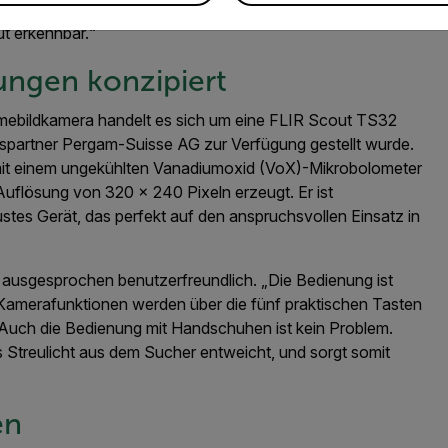
 wie Katzen und Hasen entdeckt: Auch Ameisen und
t erkennbar.“
ngen konzipiert
ärmebildkamera handelt es sich um eine FLIR Scout TS32
bspartner Pergam-Suisse AG zur Verfügung gestellt wurde.
mit einem ungekühlten Vanadiumoxid (VoX)-Mikrobolometer
r Auflösung von 320 × 240 Pixeln erzeugt. Er ist
ustes Gerät, das perfekt auf den anspruchsvollen Einsatz in
 ausgesprochen benutzerfreundlich. „Die Bedienung ist
he Kamerafunktionen werden über die fünf praktischen Tasten
d. Auch die Bedienung mit Handschuhen ist kein Problem.
 Streulicht aus dem Sucher entweicht, und sorgt somit
en