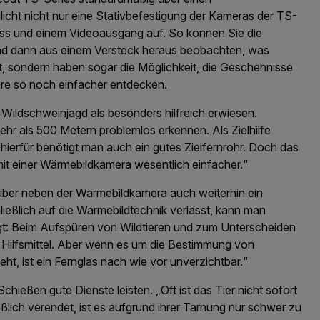
cht nicht nur eine Stativbefestigung der Kameras der TS-
uss und einem Videoausgang auf. So können Sie die
 und dann aus einem Versteck heraus beobachten, was
t, sondern haben sogar die Möglichkeit, die Geschehnisse
ere so noch einfacher entdecken.
 Wildschweinjagd als besonders hilfreich erwiesen.
hr als 500 Metern problemlos erkennen. Als Zielhilfe
 hierfür benötigt man auch ein gutes Zielfernrohr. Doch das
mit einer Wärmebildkamera wesentlich einfacher.“
süber neben der Wärmebildkamera auch weiterhin ein
ließlich auf die Wärmebildtechnik verlässt, kann man
: Beim Aufspüren von Wildtieren und zum Unterscheiden
 Hilfsmittel. Aber wenn es um die Bestimmung von
t, ist ein Fernglas nach wie vor unverzichtbar.“
eßen gute Dienste leisten. „Oft ist das Tier nicht sofort
eßlich verendet, ist es aufgrund ihrer Tarnung nur schwer zu