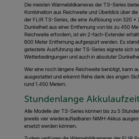
Die meisten Wärmebildkameras der TS-Series bieten
Kombination aus Reichweite und Überblick über die
der FLIR TS-Series, die eine Auflösung von 320 × 24
Dunkelheit aus einer Entfernung von bis zu 450 Met
Reichweite erfordern, ist ein 2-fach-Extender erhäl
800 Meter Entfernung aufgespürt werden. Es stand C
getestete Ausführung der TS-Series eignete sich se
Wetterbedingungen und auch in absoluter Dunkelhei
Wer eine noch längere Reichweite benötigt, kann au
ausgestattet und erkennt Rehe dank des engen Sich
rund 1.450 Metern.
Stundenlange Akkulaufzei
Alle Modelle der TS-Series können bis zu 5 Stunden
jeweils vier wiederaufladbaren NiMH-Akkus ausgest
ersetzt werden können.
Zudem verfügen die Wärmebildkameras der FLIR Sc