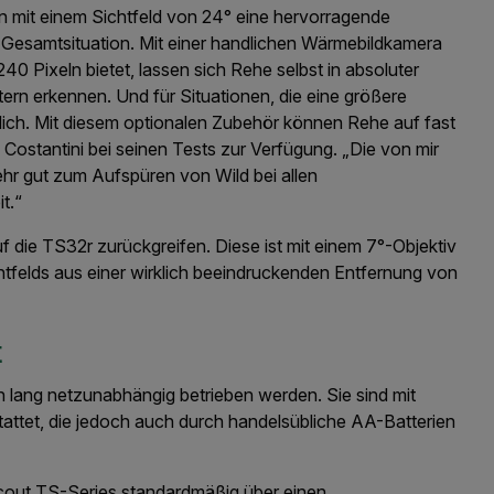
 mit einem Sichtfeld von 24° eine hervorragende
 Gesamtsituation. Mit einer handlichen Wärmebildkamera
0 Pixeln bietet, lassen sich Rehe selbst in absoluter
ern erkennen. Und für Situationen, die eine größere
tlich. Mit diesem optionalen Zubehör können Rehe auf fast
ostantini bei seinen Tests zur Verfügung. „Die von mir
hr gut zum Aufspüren von Wild bei allen
t.“
f die TS32r zurückgreifen. Diese ist mit einem 7°-Objektiv
tfelds aus einer wirklich beeindruckenden Entfernung von
t
 lang netzunabhängig betrieben werden. Sie sind mit
attet, die jedoch auch durch handelsübliche AA-Batterien
out TS-Series standardmäßig über einen