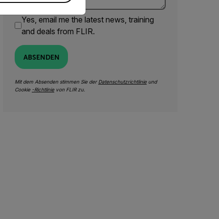
Yes, email me the latest news, training
and deals from FLIR.
ABSENDEN
Mit dem Absenden stimmen Sie der
Datenschutzrichtlinie
und
Cookie
-Richtlinie
von FLIR zu.