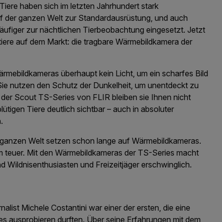
ere haben sich im letzten Jahrhundert stark
auf der ganzen Welt zur Standardausrüstung, und auch
ufiger zur nächtlichen Tierbeobachtung eingesetzt. Jetzt
tiere auf dem Markt: die tragbare Wärmebildkamera der
mebildkameras überhaupt kein Licht, um ein scharfes Bild
 Sie nutzen den Schutz der Dunkelheit, um unentdeckt zu
 der Scout TS-Series von FLIR bleiben sie Ihnen nicht
ütigen Tiere deutlich sichtbar – auch in absoluter
.
r ganzen Welt setzen schon lange auf Wärmebildkameras.
em teuer. Mit den Wärmebildkameras der TS-Series macht
 Wildnisenthusiasten und Freizeitjäger erschwinglich.
alist Michele Costantini war einer der ersten, die eine
s ausprobieren durften. Über seine Erfahrungen mit dem