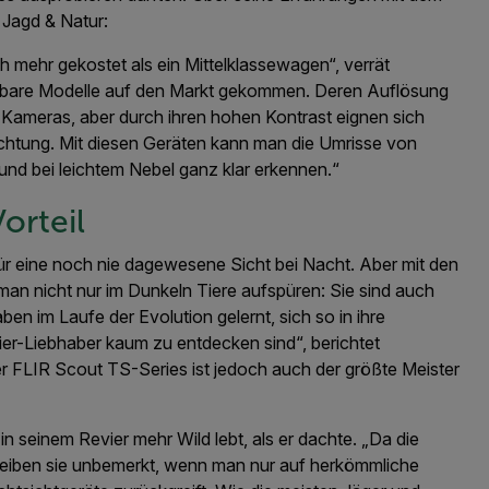
 Jagd & Natur:
 mehr gekostet als ein Mittelklassewagen“, verrät
zahlbare Modelle auf den Markt gekommen. Deren Auflösung
n Kameras, aber durch ihren hohen Kontrast eignen sich
htung. Mit diesen Geräten kann man die Umrisse von
und bei leichtem Nebel ganz klar erkennen.“
orteil
 eine noch nie dagewesene Sicht bei Nacht. Aber mit den
n nicht nur im Dunkeln Tiere aufspüren: Sie sind auch
en im Laufe der Evolution gelernt, sich so in ihre
ier-Liebhaber kaum zu entdecken sind“, berichtet
r FLIR Scout TS-Series ist jedoch auch der größte Meister
in seinem Revier mehr Wild lebt, als er dachte. „Da die
 bleiben sie unbemerkt, wenn man nur auf herkömmliche