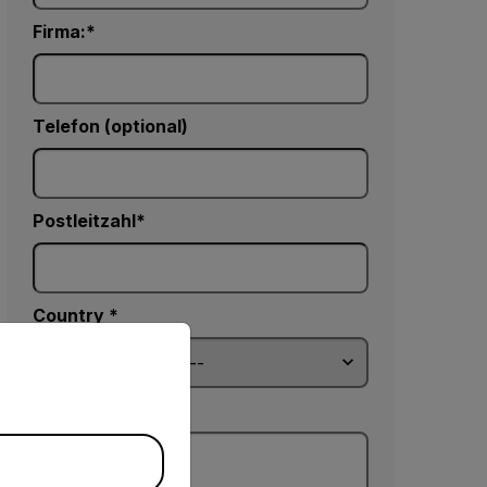
Firma:
Telefon (optional)
Postleitzahl*
Country *
priate version of our website.
Kommentare