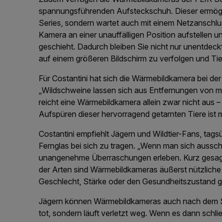
spannungsführenden Aufsteckschuh. Dieser ermögli
Series, sondern wartet auch mit einem Netzanschl
Kamera an einer unauffälligen Position aufstellen
geschieht. Dadurch bleiben Sie nicht nur unentdeck
auf einem größeren Bildschirm zu verfolgen und Ti
Für Costantini hat sich die Wärmebildkamera bei der
„Wildschweine lassen sich aus Entfernungen von me
reicht eine Wärmebildkamera allein zwar nicht aus –
Aufspüren dieser hervorragend getarnten Tiere ist 
Costantini empfiehlt Jägern und Wildtier-Fans, tag
Fernglas bei sich zu tragen. „Wenn man sich aussch
unangenehme Überraschungen erleben. Kurz gesagt
der Arten sind Wärmebildkameras äußerst nützliche
Geschlecht, Stärke oder den Gesundheitszustand geh
Jägern können Wärmebildkameras auch nach dem Schi
tot, sondern läuft verletzt weg. Wenn es dann schli