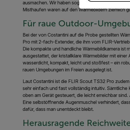
ausmachen. Wir haben sogar nicht nur Warmblüter
Misthaufen waren auf den Wärmebildern ziemlich gu
Für raue Outdoor-Umgebu
Bei der von Costantini auf die Probe gestellten W
Pro mit 2-fach-Extender, die ihm vom FLIR-Vertrie
Die kompakte und handliche Wärmebildkamera ist 
ausgestattet, der kristallklare Wärmebilder mit eine
wasserdicht, kompakt, leicht und stoßfest – ein rob
rauen Umgebungen im Freien ausgelegt ist.
Laut Costantini ist die FLIR Scout TS32 Pro zudem
sehr einfach und fast vollständig intuitiv. Sämtlic
oben am Gerät gesteuert, die leicht erreichbar sin
Eine selbstöffnende Augenmuschel verhindert, dass
dafür, dass man unentdeckt bleibt.
Herausragende Reichweit