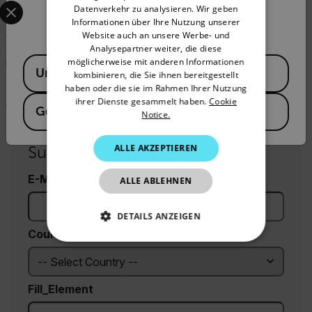
TrafiOne wurde von den Behörden in Katar positiv
Datenverkehr zu analysieren. Wir geben
Confirm Location
aufgenommen, die die vielen Vorteile von TrafiOne
SPANISH
Informationen über Ihre Nutzung unserer
gegenüber der herkömmlichen Verkehrssicherheit zu
Website auch an unsere Werbe- und
PORTUGUESE
schätzen wussten, darunter intelligente Technologie,
Analysepartner weiter, die diese
Available Locations
möglicherweise mit anderen Informationen
berührungslose Sensoren und programmierbare
ITALIAN
United States
kombinieren, die Sie ihnen bereitgestellt
Detektionszonen. Ziel ist es, dieses innovative Produkt in
haben oder die sie im Rahmen Ihrer Nutzung
ganz Katar einzuführen, um überall im Land einen
KOREAN
ihrer Dienste gesammelt haben.
Cookie
intelligenten Fußgängerverkehr zu ermöglichen.
Germany
Notice.
JAPANESE
CHINESE
ALLE AKZEPTIEREN
Subscribe to Our Newsletter
E-Mail
ALLE ABLEHNEN
DETAILS ANZEIGEN
Country *
UNBEDINGT ERFORDERLICH
PERFORMANCE
Fill_Element