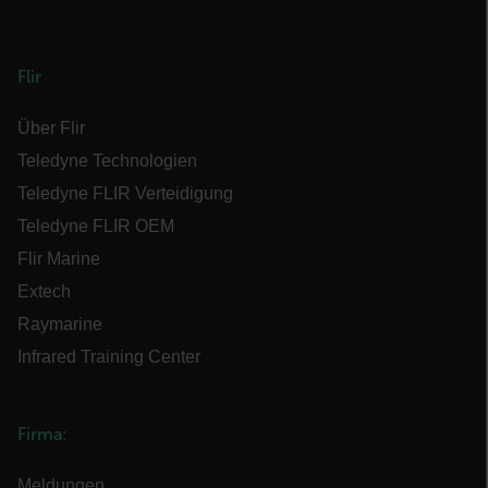
cashrun_site_id
Flir
Über Flir
Teledyne Technologien
CS_FPC
Teledyne FLIR Verteidigung
Google-
Teledyne FLIR OEM
Datenschutzerklärung
Flir Marine
customizerChangeKey
Extech
sf_territory
Raymarine
x-ms-cpim-cache|[-abcdefghijklmnopqrstuvwxyz_0123456789]{20
Infrared Training Center
__epiXSRF
Firma:
Meldungen