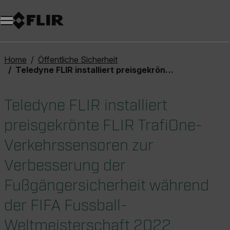
Unread messages
Modell
Entfernen
Elemente
Element
In den Warenkorb
Im Warenkorb
Home
Öffentliche Sicherheit
Teledyne FLIR installiert preisgekrönte FLIR TrafiOne-Verkehrssensoren zur Verbesserung der Fußgängersicherheit während der FIFA Fussball-Weltmeisterschaft 2022
Teledyne FLIR installiert
preisgekrönte FLIR TrafiOne-
Verkehrssensoren zur
Verbesserung der
Fußgängersicherheit während
der FIFA Fussball-
Weltmeisterschaft 2022