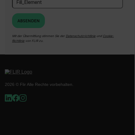
TARGETING
FUNKTIONALITÄT
ABSENDEN
Mit der Übermittlung stimmen Sie der
Datenschutzrichtlinie
und
Cookie-
Richtlinie
von FLIR zu.
Unbedingt erforderlich
Performance
Targeting
Funktionalität
Unbedingt erforderliche Cookies ermöglichen
wesentliche Kernfunktionen der Website wie die
Benutzeranmeldung und die Kontoverwaltung.
Ohne die unbedingt erforderlichen Cookies
kann die Website nicht ordnungsgemäß
2026 © Flir Alle Rechte vorbehalten.
verwendet werden.
Name
cart_products_oids
cart_products_skus
cashrun_session_id