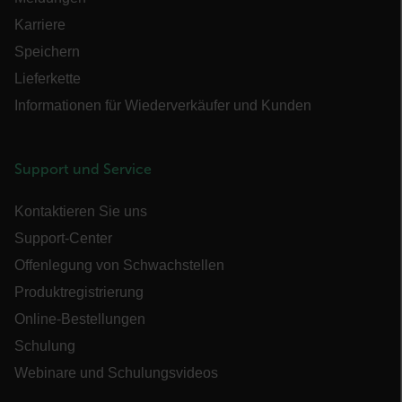
OpenIdConnect.nonce.
Karriere
[abcdefghijklmnopqrstuvwxyzABCDEFGHIJKLMNOPQRSTUVWXYZ0
Speichern
Asset_Gate_Form_[abcdefghijklmnopqrstuvwxyzABCDEFGHIJK
Lieferkette
{1-60}
Informationen für Wiederverkäufer und Kunden
Language
Support und Service
Kontaktieren Sie uns
Support-Center
Offenlegung von Schwachstellen
Produktregistrierung
customer_id
Online-Bestellungen
Schulung
Webinare und Schulungsvideos
.AspNetCore.Correlation.[-
abcdefghijklmnopqrstuvwxyzABCDEFGHIJKLMNOPQRSTUVWXYZ_0