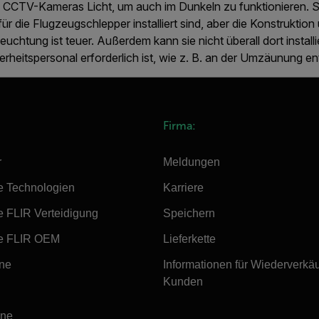
 CCTV-Kameras Licht, um auch im Dunkeln zu funktionieren. S
für die Flugzeugschlepper installiert sind, aber die Konstruktion 
euchtung ist teuer. Außerdem kann sie nicht überall dort install
erheitspersonal erforderlich ist, wie z. B. an der Umzäunung en
Firma:
r
Meldungen
e Technologien
Karriere
e FLIR Verteidigung
Speichern
e FLIR OEM
Lieferkette
ine
Informationen für Wiederverkä
Kunden
ine