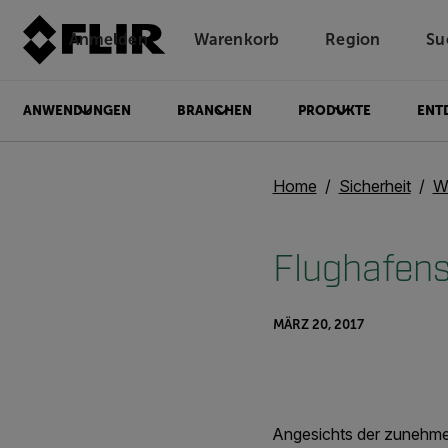
Anmelden
Warenkorb
Region
Su
Unread messages
Modell
Entfernen
Elemente
Element
In den Warenkorb
Im Warenkorb
ANWENDUNGEN
BRANCHEN
PRODUKTE
ENT
Home
Sicherheit
W
Flughafens
MÄRZ 20, 2017
Angesichts der zunehme