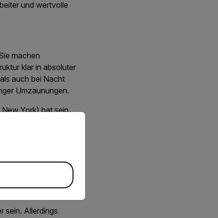
beiter und wertvolle
 Sie machen
tur klar in absoluter
als auch bei Nacht
langer Umzäunungen.
 New York) hat sein
priate version of our website.
eitert. Mit diesen
 Dunkelheit sehen.
 rund um die Uhr klare
stemadministrator für
 sein. Allerdings