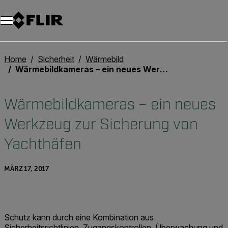
Unread messages
Modell
Entfernen
Elemente
Element
In den Warenkorb
Im Warenkorb
Home
Sicherheit
Wärmebild
Wärmebildkameras – ein neues Werkzeug zur Sicherung von Yachthäfen
Wärmebildkameras – ein neues
Werkzeug zur Sicherung von
Yachthäfen
MÄRZ 17, 2017
Schutz kann durch eine Kombination aus
Sicherheitsrichtlinien, Zugangskontrollen, Überwachung und