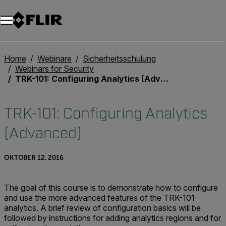
Unread messages
Modell
Entfernen
Elemente
Element
In den Warenkorb
Im Warenkorb
Home
Webinare
Sicherheitsschulung
Webinars for Security
TRK-101: Configuring Analytics (Advanced)
TRK-101: Configuring Analytics
(Advanced)
OKTOBER 12, 2016
The goal of this course is to demonstrate how to configure
and use the more advanced features of the TRK-101
analytics. A brief review of configuration basics will be
followed by instructions for adding analytics regions and for