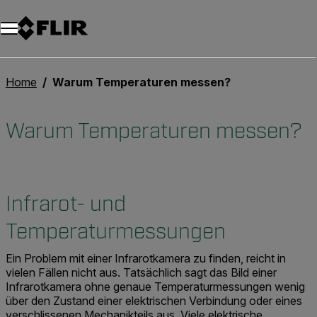
Unread messages
Modell
Entfernen
Elemente
Element
In den Warenkorb
Im Warenkorb
Home
Warum Temperaturen messen?
Warum Temperaturen messen?
Infrarot- und
Temperaturmessungen
Ein Problem mit einer Infrarotkamera zu finden, reicht in
vielen Fällen nicht aus. Tatsächlich sagt das Bild einer
Infrarotkamera ohne genaue Temperaturmessungen wenig
über den Zustand einer elektrischen Verbindung oder eines
verschlissenen Mechanikteils aus. Viele elektrische