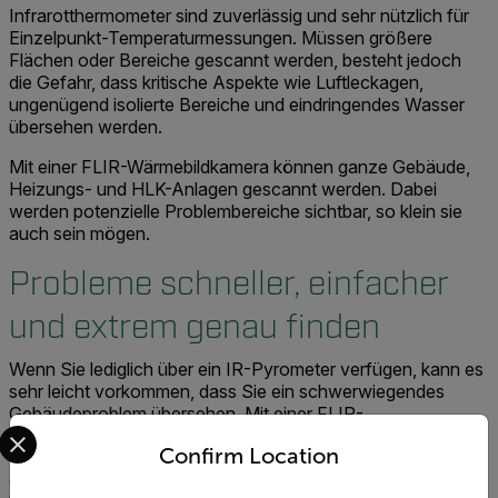
Infrarotthermometer sind zuverlässig und sehr nützlich für
Einzelpunkt-Temperaturmessungen. Müssen größere
Flächen oder Bereiche gescannt werden, besteht jedoch
die Gefahr, dass kritische Aspekte wie Luftleckagen,
ungenügend isolierte Bereiche und eindringendes Wasser
übersehen werden.
Mit einer FLIR-Wärmebildkamera können ganze Gebäude,
Heizungs- und HLK-Anlagen gescannt werden. Dabei
werden potenzielle Problembereiche sichtbar, so klein sie
auch sein mögen.
Probleme schneller, einfacher
und extrem genau finden
Wenn Sie lediglich über ein IR-Pyrometer verfügen, kann es
sehr leicht vorkommen, dass Sie ein schwerwiegendes
Gebäudeproblem übersehen. Mit einer FLIR-
Select your preferred country and language from the options 
Wärmebildkamera verschaffen Sie sich eine
Confirm Location
Gesamtübersicht der Situation und erhalten sofort
diagnostisch relevante Informationen. Auf diese Weise