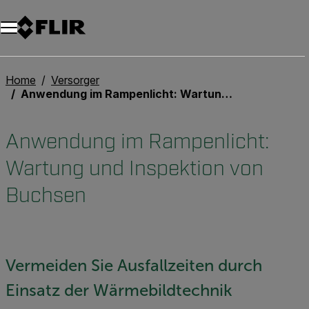
Unread messages
Modell
Entfernen
Elemente
Element
In den Warenkorb
Im Warenkorb
Home
Versorger
Anwendung im Rampenlicht: Wartung und Inspektion von Buchsen
Anwendung im Rampenlicht:
Wartung und Inspektion von
Buchsen
Vermeiden Sie Ausfallzeiten durch
Einsatz der Wärmebildtechnik