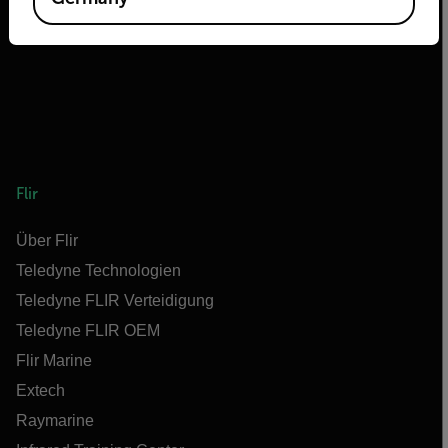
Flir
Über Flir
Teledyne Technologien
Teledyne FLIR Verteidigung
Teledyne FLIR OEM
Flir Marine
Extech
Raymarine