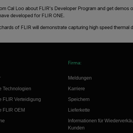
from Cal Loo about FLIR's Developer Program and get demos of
 have developed for FLIR ONE.
chards of FLIR will demonstrate capturing high speed thermal 
Firma:
r
Meldungen
e Technologien
Karriere
e FLIR Verteidigung
Speichern
e FLIR OEM
Lieferkette
ine
Informationen für Wiederverkä
Kunden