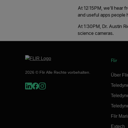
At 12:15PM, we'll hear 
and useful apps people
At 1:30PM, Dr. Austin Ri
science cameras.
Flir
2026 © Flir Alle Rechte vorbehalten.
Über Fli
Teledyn
Teledyn
Teledyn
Flir Mar
Extech