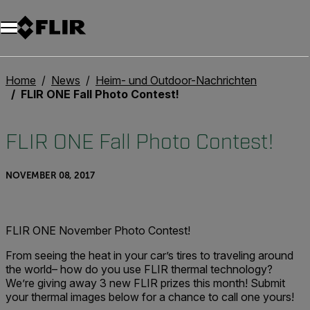
Unread messages
Modell
Entfernen
Elemente
Element
In den Warenkorb
Im Warenkorb
Home
News
Heim- und Outdoor-Nachrichten
FLIR ONE Fall Photo Contest!
FLIR ONE Fall Photo Contest!
NOVEMBER 08, 2017
FLIR ONE November Photo Contest!
From seeing the heat in your car’s tires to traveling around
the world– how do you use FLIR thermal technology?
We’re giving away 3 new FLIR prizes this month! Submit
your thermal images below for a chance to call one yours!