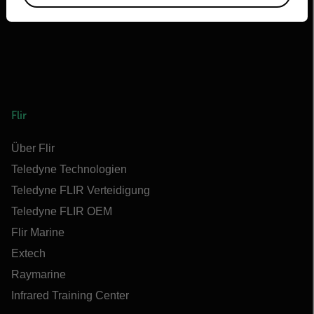
Flir
Über Flir
Teledyne Technologien
Teledyne FLIR Verteidigung
Teledyne FLIR OEM
Flir Marine
Extech
Raymarine
Infrared Training Center