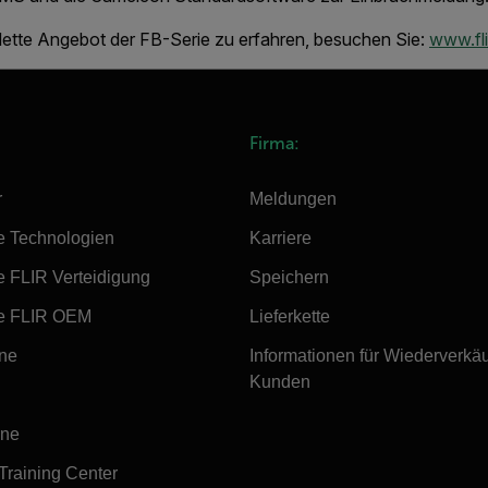
ette Angebot der FB-Serie zu erfahren, besuchen Sie:
www.fl
Firma:
r
Meldungen
e Technologien
Karriere
e FLIR Verteidigung
Speichern
e FLIR OEM
Lieferkette
ine
Informationen für Wiederverkä
Kunden
ine
 Training Center