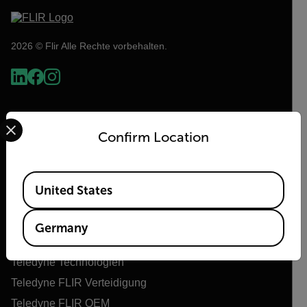
2026 © Flir Alle Rechte vorbehalten.
Select your preferred country and language from the options 
Confirm Location
Available Locations
United States
Flir
Germany
Über Flir
Teledyne Technologien
Teledyne FLIR Verteidigung
Teledyne FLIR OEM