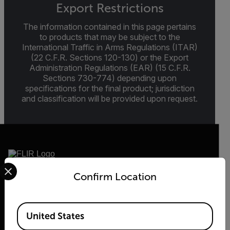
Export Restrictions
The information contained in this page pertains
to products that may be subject to the
International Traffic in Arms Regulations (ITAR)
(22 C.F.R. Sections 120-130) or the Export
Administration Regulations (EAR) (15 C.F.R.
Sections 730-774) depending upon
specifications for the final product; jurisdiction
and classification will be provided upon request.
Select your preferred country and language from the options 
Confirm Location
2026 © Flir Alle Rechte vorbehalten.
Available Locations
United States