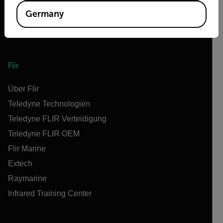
Germany
Flir
Über Flir
Teledyne Technologien
Teledyne FLIR Verteidigung
Teledyne FLIR OEM
Flir Marine
Extech
Raymarine
Infrared Training Center