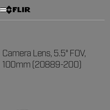
Unread messages
Modell
Entfernen
Elemente
Element
In den Warenkorb
Im Warenkorb
Camera Lens, 5.5° FOV,
100mm (20889-200)