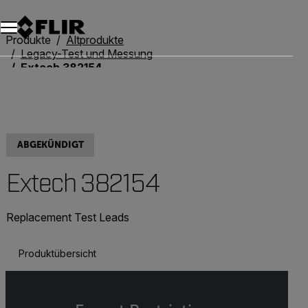
Unread messages
Modell
Entfernen
Elemente
Element
In den Warenkorb
Im Warenkorb
Produkte
Altprodukte
Legacy-Test und Messung
Extech 382154
ABGEKÜNDIGT
Extech 382154
Replacement Test Leads
Produktübersicht