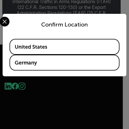
International Traffic in Arms Regulations (ITAR)
(22 C.F.R. Sections 120-130) or the Export
Administration Regulations (EAR) (15 C.F.R.
Select your preferred country and language from the options 
Sections 730-774) depending upon
Confirm Location
specifications for the final product; jurisdiction
and classification will be provided upon request.
Available Locations
United States
Germany
2026 © Flir Alle Rechte vorbehalten.