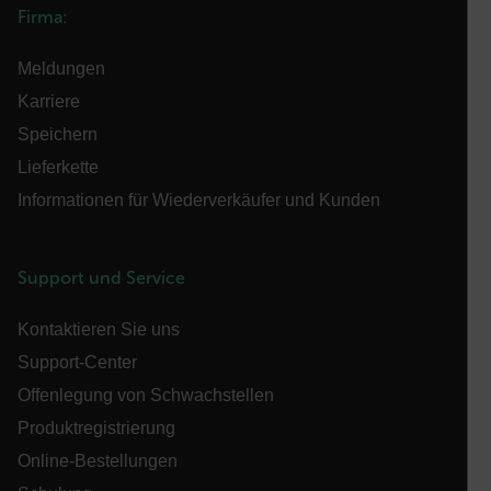
Unbedingt erforderliche Cookies ermöglichen
Firma:
wesentliche Kernfunktionen der Website wie die
Benutzeranmeldung und die Kontoverwaltung.
Ohne die unbedingt erforderlichen Cookies kann
Meldungen
die Website nicht ordnungsgemäß verwendet
werden.
Karriere
Name
Speichern
cart_products_oids
Lieferkette
Informationen für Wiederverkäufer und Kunden
cart_products_skus
cashrun_session_id
Support und Service
cashrun_site_id
Kontaktieren Sie uns
Support-Center
Offenlegung von Schwachstellen
Produktregistrierung
CS_FPC
Online-Bestellungen
Google-