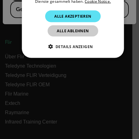
Dienste gesammelt haben.
Cookie Notice.
Germany
KOREAN
ALLE AKZEPTIEREN
JAPANESE
ALLE ABLEHNEN
CHINESE
Flir
DETAILS ANZEIGEN
Über Flir
UNBEDINGT ERFORDERLICH
Teledyne Technologien
PERFORMANCE
TARGETING
Teledyne FLIR Verteidigung
Teledyne FLIR OEM
FUNKTIONALITÄT
Flir Marine
Extech
Raymarine
Unbedingt erforderlich
Performance
Infrared Training Center
Targeting
Funktionalität