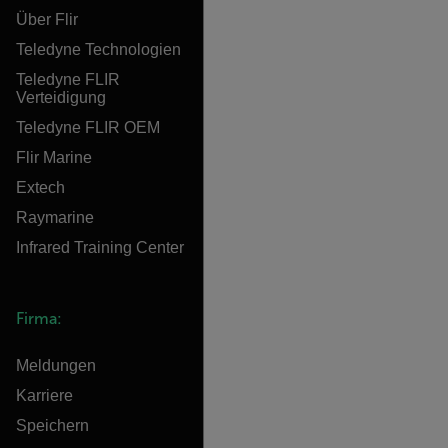
Über Flir
Teledyne Technologien
Teledyne FLIR
Verteidigung
Teledyne FLIR OEM
Flir Marine
Extech
Raymarine
Infrared Training Center
Firma:
Meldungen
Karriere
Speichern