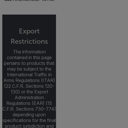
Export
Restrictions
The information
contained in this page
pertains to products that
may be subject to the
International Traffic in
Arms Regulations (ITAR)
(22 C.F.R. Sections 120-
130) or the Export
Administration
Regulations (EAR) (15
C.F.R. Sections 730-774)
depending upon
specifications for the final
product; jurisdiction and