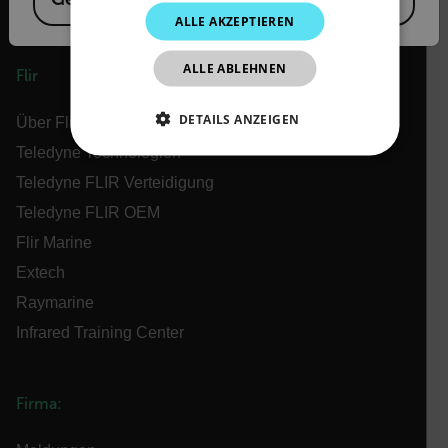
KOREAN
ALLE AKZEPTIEREN
JAPANESE
ALLE ABLEHNEN
CHINESE
Flir
DETAILS ANZEIGEN
Über Flir
Teledyne Technologien
UNBEDINGT ERFORDERLICH
Teledyne FLIR Verteidigung
PERFORMANCE
TARGETING
Teledyne FLIR OEM
Flir Marine
FUNKTIONALITÄT
Extech
Raymarine
Infrared Training Center
Unbedingt erforderlich
Performance
Targeting
Funktionalität
Firma:
Unbedingt erforderliche Cookies ermöglichen
wesentliche Kernfunktionen der Website wie die