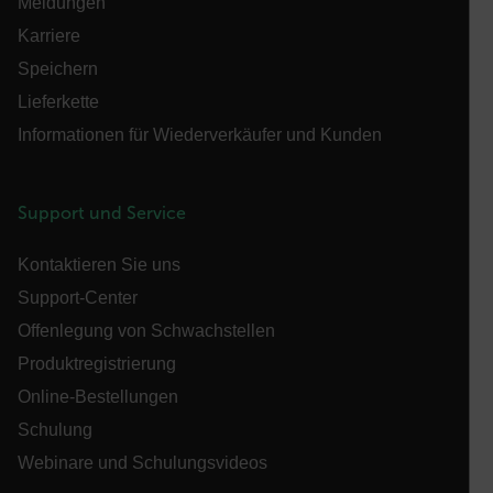
Benutzeranmeldung und die Kontoverwaltung.
Meldungen
Ohne die unbedingt erforderlichen Cookies kann
Karriere
die Website nicht ordnungsgemäß verwendet
werden.
Speichern
Name
Lieferkette
cart_products_oids
Informationen für Wiederverkäufer und Kunden
cart_products_skus
Support und Service
cashrun_session_id
Kontaktieren Sie uns
cashrun_site_id
Support-Center
Offenlegung von Schwachstellen
Produktregistrierung
Online-Bestellungen
CS_FPC
Schulung
Google-
Webinare und Schulungsvideos
Datenschutzerklärung