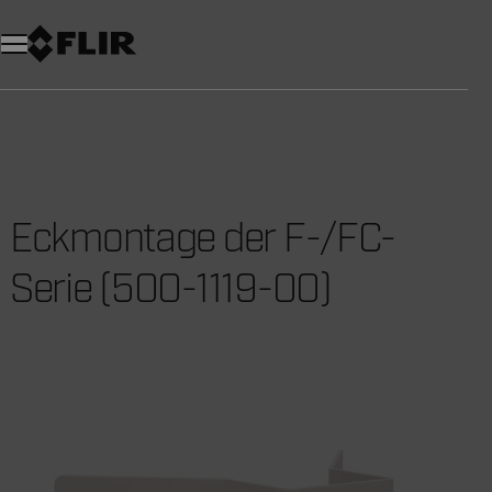
Unread messages
Modell
Entfernen
Elemente
Element
In den Warenkorb
Im Warenkorb
Eckmontage der F-/FC-
Serie (500-1119-00)