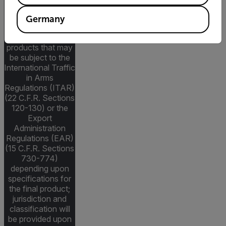
The information
Germany
contained in this
page pertains to
products that may
be subject to the
International Traffic
in Arms
Regulations (ITAR)
(22 C.F.R. Sections
120-130) or the
Export
Administration
Regulations (EAR)
(15 C.F.R. Sections
730-774)
depending upon
specifications for
the final product;
jurisdiction and
classification will
be provided upon