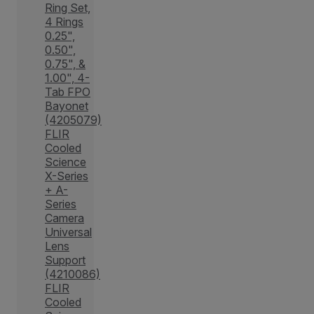
Ring Set,
4 Rings
0.25",
0.50",
0.75", &
1.00", 4-
Tab FPO
Bayonet
(4205079)
FLIR
Cooled
Science
X-Series
+ A-
Series
Camera
Universal
Lens
Support
(4210086)
FLIR
Cooled