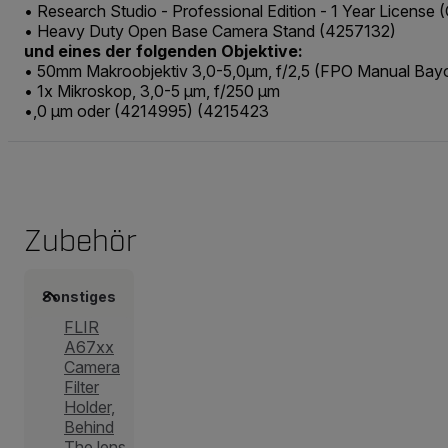
• Research Studio - Professional Edition - 1 Year License 
• Heavy Duty Open Base Camera Stand (4257132)
und eines der folgenden Objektive:
• 50mm Makroobjektiv 3,0-5,0μm, f/2,5 (FPO Manual Bay
• 1x Mikroskop, 3,0-5 μm, f/250 μm
•,0 μm oder (4214995) (4215423
Zubehör
Sonstiges
FLIR
A67xx
Camera
Filter
Holder,
Behind
The lens,