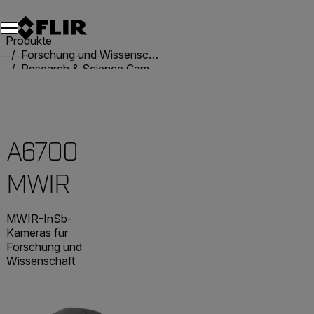
Unread messages
Modell
Entfernen
Elemente
Element
In den Warenkorb
Im Warenkorb
Produkte
Forschung und Wissenschaft
Research & Science Cameras
A6700 MWIR
A6700
MWIR
MWIR-InSb-
Kameras für
Forschung und
Wissenschaft