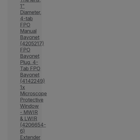
1"
Diameter,
4-tab
FPO
Manual
Bayonet
(4205217)
FPO
Bayonet
Plug, 4-
Tab FPO
Bayonet
(4142249)
1x
Microscope
Protective
Window
- MWIR
& LWIR
(4206654-
6)
Extender