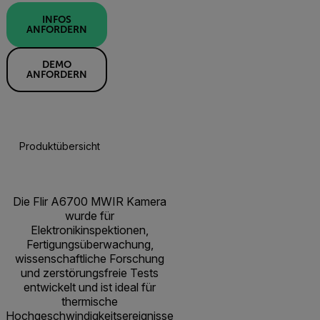
INFOS
ANFORDERN
DEMO
ANFORDERN
Produktübersicht
Technische Daten
Zubehör
Res
Die Flir A6700 MWIR Kamera
wurde für
Elektronikinspektionen,
Fertigungsüberwachung,
wissenschaftliche Forschung
und zerstörungsfreie Tests
entwickelt und ist ideal für
thermische
Hochgeschwindigkeitsereignisse