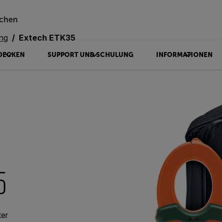
chen
ng
Extech ETK35
DECKEN
SUPPORT UND SCHULUNG
INFORMATIONEN
5
ter