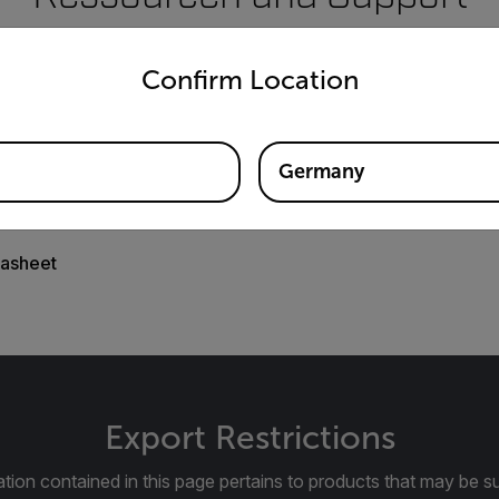
untry and language from the options below to access the appro
Dokumente
Confirm Location
Germany
asheet
Export Restrictions
tion contained in this page pertains to products that may be su