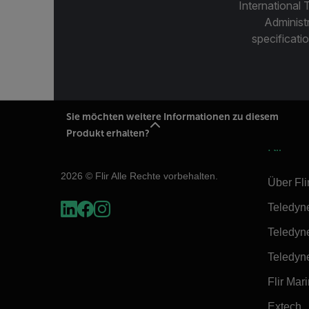
International 
Administ
specificatio
Sie möchten weitere Informationen zu diesem
Produkt erhalten?
Flir
2026 © Flir Alle Rechte vorbehalten.
Über Fli
Teledyn
Teledyn
Teledyn
Flir Mar
Extech