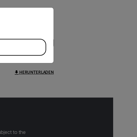
priate version of our website.
HERUNTERLADEN
bject to the