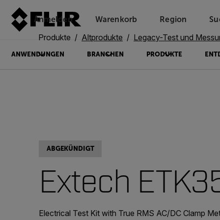
Anmelden
Warenkorb
Region
Su
Unread messages
Modell
Entfernen
Elemente
Element
In den Warenkorb
Im Warenkorb
Produkte
Altprodukte
Legacy-Test und Messu
ANWENDUNGEN
BRANCHEN
PRODUKTE
ENT
ABGEKÜNDIGT
Extech ETK3
Electrical Test Kit with True RMS AC/DC Clamp Me