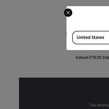
Select your preferred co
Suchen
Available Locations
United States
DATASHEET
Extech ETK35 Dat
The informa