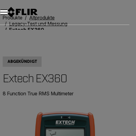
Unread messages
Modell
Entfernen
Elemente
Element
In den Warenkorb
Im Warenkorb
Produkte
Altprodukte
Legacy-Test und Messung
Extech EX360
ABGEKÜNDIGT
Extech EX360
8 Function True RMS Multimeter