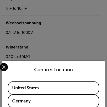
1nF to 10mF
Wechselspannung
0.1mV to 1000V
Widerstand
0.1Ω to 40MΩ
Select your preferred country and language from the options 
Confirm Location
Ressourcen und Support
Available Locations
Dokumente
United States
Germany
Suchen