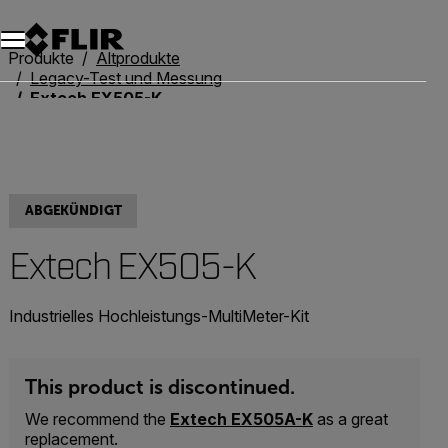
Unread messages
Modell
Entfernen
Elemente
Element
In den Warenkorb
Im Warenkorb
Produkte
Altprodukte
Legacy-Test und Messung
Extech EX505-K
ABGEKÜNDIGT
Extech EX505-K
Industrielles Hochleistungs-MultiMeter-Kit
This product is discontinued.
We recommend the
Extech EX505A-K
as a great
replacement.