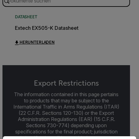
DATASHEET
Extech EX505-K Datasheet
HERUNTERLADEN
Export Restrictions
The information contained in this page pertains
to products that may be subject to the
International Traffic in Arms Regulations (ITAR)
(22 C.F.R. Sections 120-130) or the Export
Administration Regulations (EAR) (15 C.F.R.
Sections 730-774) depending upon
specifications for the final product; jurisdiction
and classification will be provided upon request.